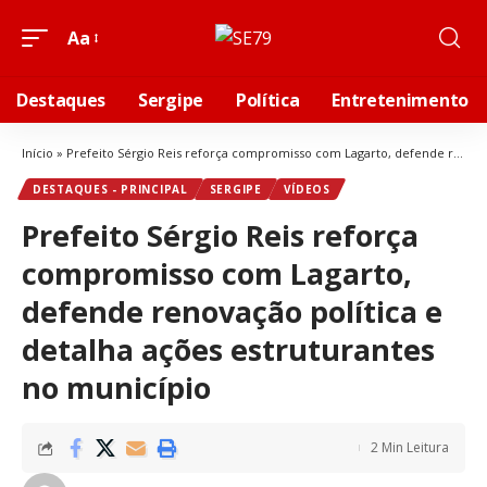
Aa
Destaques
Sergipe
Política
Entretenimento
Início
»
Prefeito Sérgio Reis reforça compromisso com Lagarto, defende renovação política e detalha ações estruturantes no município
DESTAQUES - PRINCIPAL
SERGIPE
VÍDEOS
Prefeito Sérgio Reis reforça
compromisso com Lagarto,
defende renovação política e
detalha ações estruturantes
no município
2 Min Leitura