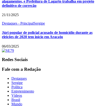
alagamentos, e Prefeitura de Lagarto trabalha em projeto
definitivo de correção
21/11/2025
Destaques - Principal
Sergipe
Júri popular de policial acusado de homicídio durante as
eleições de 2020 tem início em Aracaju
06/03/2025
Redes Sociais
Fale com a Redação
Destaques
Sergipe
Política
Entretenimento
Vídeos
Brasil
Mundo