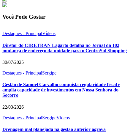
Você Pode Gostar
Destaques - Principal
Vídeos
Diretor do CIRETRAN Lagarto detalha no Jornal da 102
mudança de endereço da unidade para o CentroSul Shopping
30/07/2025
Destaques - Principal
Sergipe
Gestão de Samuel Carvalho conquista regularidade fiscal e
amplia capacidade de investimentos em Nossa Senhora do
Socorro
22/03/2026
Destaques - Principal
Sergipe
Vídeos
Drenagem mal planejada na gestão anterior agrava