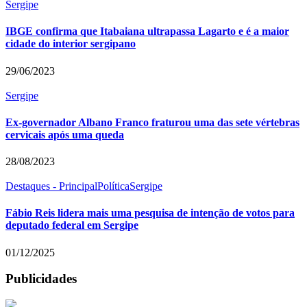
Sergipe
IBGE confirma que Itabaiana ultrapassa Lagarto e é a maior
cidade do interior sergipano
29/06/2023
Sergipe
Ex-governador Albano Franco fraturou uma das sete vértebras
cervicais após uma queda
28/08/2023
Destaques - Principal
Política
Sergipe
Fábio Reis lidera mais uma pesquisa de intenção de votos para
deputado federal em Sergipe
01/12/2025
Publicidades