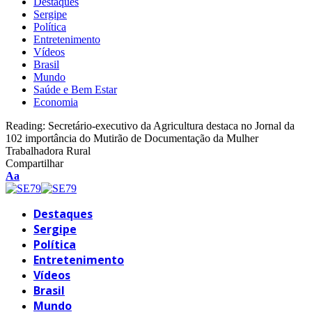
Destaques
Sergipe
Política
Entretenimento
Vídeos
Brasil
Mundo
Saúde e Bem Estar
Economia
Reading:
Secretário-executivo da Agricultura destaca no Jornal da
102 importância do Mutirão de Documentação da Mulher
Trabalhadora Rural
Compartilhar
Font
Aa
Resizer
Destaques
Sergipe
Política
Entretenimento
Vídeos
Brasil
Mundo