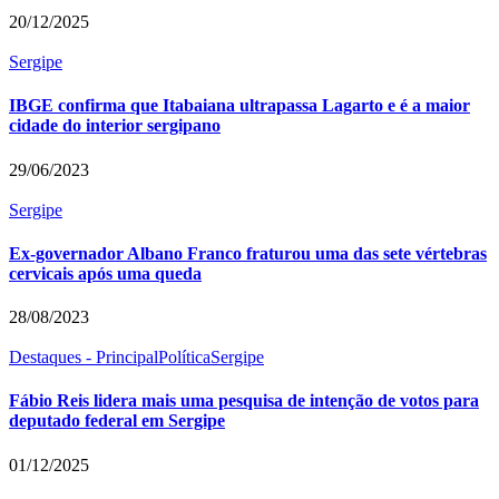
20/12/2025
Sergipe
IBGE confirma que Itabaiana ultrapassa Lagarto e é a maior
cidade do interior sergipano
29/06/2023
Sergipe
Ex-governador Albano Franco fraturou uma das sete vértebras
cervicais após uma queda
28/08/2023
Destaques - Principal
Política
Sergipe
Fábio Reis lidera mais uma pesquisa de intenção de votos para
deputado federal em Sergipe
01/12/2025