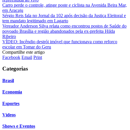
Carro perde o controle, atinge poste e ciclista na Avenida Beira Mar,
em Aracaju
Sérgio Reis fala no Jornal da 102 após decisão da Justiça Eleitoral e
tem mandato legitimado em Lagarto
Vereador Anderson Silva relata como encontrou postos de Saúde do
povoado Brasília e região abandonados pela ex-prefeita Hilda
Ribeiro
VÍDEO: Incêndio destrói imóvel que funcionava como reforço
escolar em Tomar do Geru
Compartilhe este artigo
Facebook
Email
Print
Categorias
Brasil
Economia
Esportes
Vídeos
Shows e Eventos