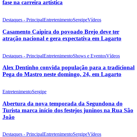
fase na carreira artística
Destaques - Principal
Entretenimento
Sergipe
Vídeos
Casamento Caipira do povoado Brejo deve ter
atração nacional e gera expectativa em Lagarto
Destaques - Principal
Entretenimento
Shows e Eventos
Vídeos
Alex Dentinho convida população para a tradicional
Pega do Mastro neste domingo, 24, em Lagarto
Entretenimento
Sergipe
Abertura da nova temporada da Segundona do
Turista marca início dos festejos juninos na Rua São
João
Destaques - Principal
Entretenimento
Sergipe
Vídeos