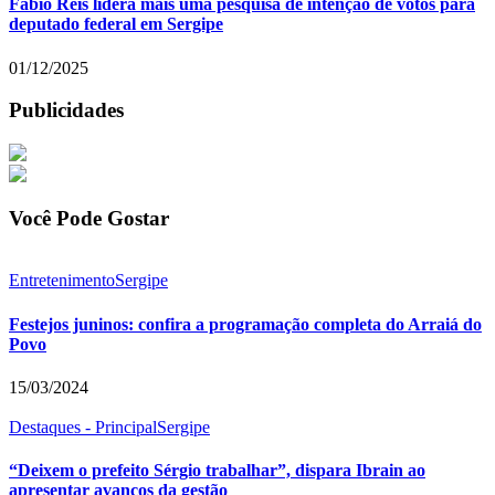
Fábio Reis lidera mais uma pesquisa de intenção de votos para
deputado federal em Sergipe
01/12/2025
Publicidades
Você Pode Gostar
Entretenimento
Sergipe
Festejos juninos: confira a programação completa do Arraiá do
Povo
15/03/2024
Destaques - Principal
Sergipe
“Deixem o prefeito Sérgio trabalhar”, dispara Ibrain ao
apresentar avanços da gestão