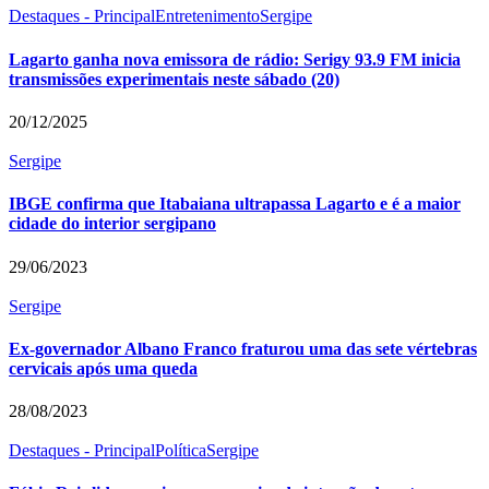
Destaques - Principal
Entretenimento
Sergipe
Lagarto ganha nova emissora de rádio: Serigy 93.9 FM inicia
transmissões experimentais neste sábado (20)
20/12/2025
Sergipe
IBGE confirma que Itabaiana ultrapassa Lagarto e é a maior
cidade do interior sergipano
29/06/2023
Sergipe
Ex-governador Albano Franco fraturou uma das sete vértebras
cervicais após uma queda
28/08/2023
Destaques - Principal
Política
Sergipe