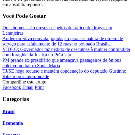
em absoluto repouso.
Você Pode Gostar
Dois homens são presos suspeitos de tráfico de drogas em
Laranjeiras
Anderson Silva convida população para assinatura de ordem de
serviço para asfaltamento de 12 ruas no povoado Brasília
VÍDEO: Governador faz pedido de desculpas à mulher confundida
com foragida da Justiça no Pré-Caju
PM prende ex-presidiário que ameaçava passageiros de ônibus
coletivo no bairro Santa Maria
TJ/SE nega recurso e mantém condenação do deputado Gustinho
Ribeiro por improbidade
Compartilhe este artigo
Facebook
Email
Print
Categorias
Brasil
Economia