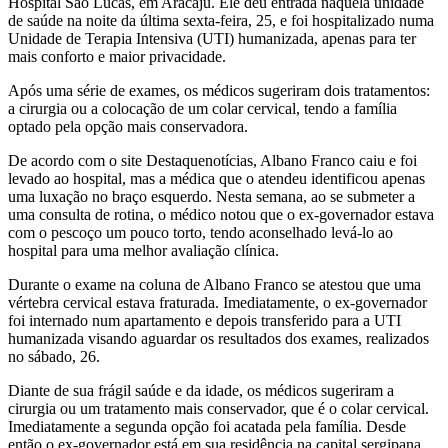
Hospital São Lucas, em Aracaju. Ele deu entrada naquela unidade
de saúde na noite da última sexta-feira, 25, e foi hospitalizado numa
Unidade de Terapia Intensiva (UTI) humanizada, apenas para ter
mais conforto e maior privacidade.
Após uma série de exames, os médicos sugeriram dois tratamentos:
a cirurgia ou a colocação de um colar cervical, tendo a família
optado pela opção mais conservadora.
De acordo com o site Destaquenotícias, Albano Franco caiu e foi
levado ao hospital, mas a médica que o atendeu identificou apenas
uma luxação no braço esquerdo. Nesta semana, ao se submeter a
uma consulta de rotina, o médico notou que o ex-governador estava
com o pescoço um pouco torto, tendo aconselhado levá-lo ao
hospital para uma melhor avaliação clínica.
Durante o exame na coluna de Albano Franco se atestou que uma
vértebra cervical estava fraturada. Imediatamente, o ex-governador
foi internado num apartamento e depois transferido para a UTI
humanizada visando aguardar os resultados dos exames, realizados
no sábado, 26.
Diante de sua frágil saúde e da idade, os médicos sugeriram a
cirurgia ou um tratamento mais conservador, que é o colar cervical.
Imediatamente a segunda opção foi acatada pela família. Desde
então o ex-governador está em sua residência na capital sergipana