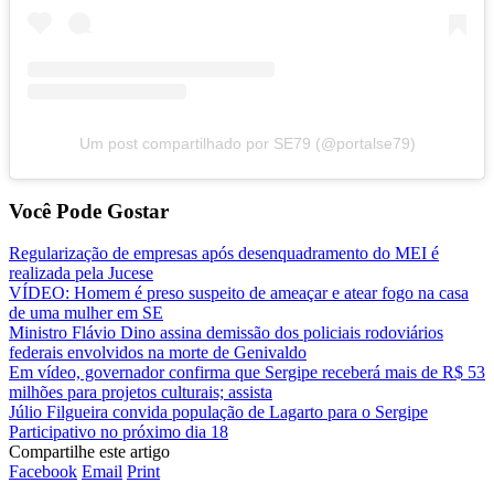
Um post compartilhado por SE79 (@portalse79)
Você Pode Gostar
Regularização de empresas após desenquadramento do MEI é
realizada pela Jucese
VÍDEO: Homem é preso suspeito de ameaçar e atear fogo na casa
de uma mulher em SE
Ministro Flávio Dino assina demissão dos policiais rodoviários
federais envolvidos na morte de Genivaldo
Em vídeo, governador confirma que Sergipe receberá mais de R$ 53
milhões para projetos culturais; assista
Júlio Filgueira convida população de Lagarto para o Sergipe
Participativo no próximo dia 18
Compartilhe este artigo
Facebook
Email
Print