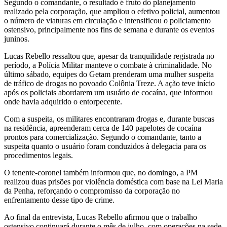
Segundo o comandante, o resultado é fruto do planejamento
realizado pela corporação, que ampliou o efetivo policial, aumentou
o número de viaturas em circulação e intensificou o policiamento
ostensivo, principalmente nos fins de semana e durante os eventos
juninos.
Lucas Rebello ressaltou que, apesar da tranquilidade registrada no
período, a Polícia Militar manteve o combate à criminalidade. No
último sábado, equipes do Getam prenderam uma mulher suspeita
de tráfico de drogas no povoado Colônia Treze. A ação teve início
após os policiais abordarem um usuário de cocaína, que informou
onde havia adquirido o entorpecente.
Com a suspeita, os militares encontraram drogas e, durante buscas
na residência, apreenderam cerca de 140 papelotes de cocaína
prontos para comercialização. Segundo o comandante, tanto a
suspeita quanto o usuário foram conduzidos à delegacia para os
procedimentos legais.
O tenente-coronel também informou que, no domingo, a PM
realizou duas prisões por violência doméstica com base na Lei Maria
da Penha, reforçando o compromisso da corporação no
enfrentamento desse tipo de crime.
Ao final da entrevista, Lucas Rebello afirmou que o trabalho
ostensivo continuará durante o mês de julho, com operações na sede