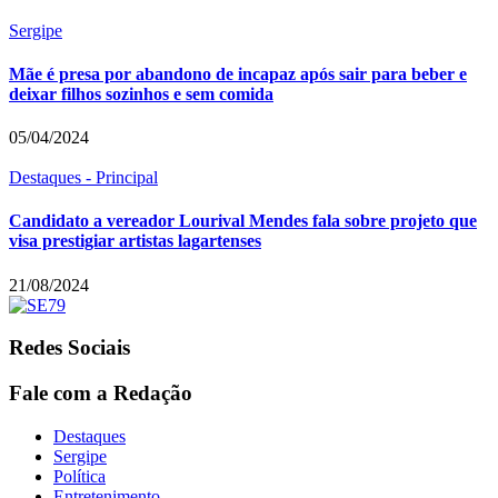
Sergipe
Mãe é presa por abandono de incapaz após sair para beber e
deixar filhos sozinhos e sem comida
05/04/2024
Destaques - Principal
Candidato a vereador Lourival Mendes fala sobre projeto que
visa prestigiar artistas lagartenses
21/08/2024
Redes Sociais
Fale com a Redação
Destaques
Sergipe
Política
Entretenimento