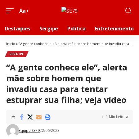
Aa
Destaques
Sergipe
Política
Entretenimento
Início
»
“A gente conhece ele”, alerta mãe sobre homem que invadiu casa para tentar estuprar sua filha; veja vídeo
SERGIPE
“A gente conhece ele”, alerta
mãe sobre homem que
invadiu casa para tentar
estuprar sua filha; veja vídeo
1 Min Leitura
Equipe SE79
22/06/2023