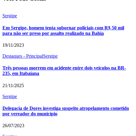
Sergipe
Em Sergipe, homem tenta subornar policiais com R$ 50 mil
para não ser preso por assalto realizado na Bahia
19/11/2023
Destaques - Principal
Sergipe
Três pessoas morrem em acidente entre dois veículos na BR-
235, em Itabaiana
21/11/2025
Sergipe
Delegacia de Dores investiga suspeito atropelamento cometido
por vereador do município
26/07/2023