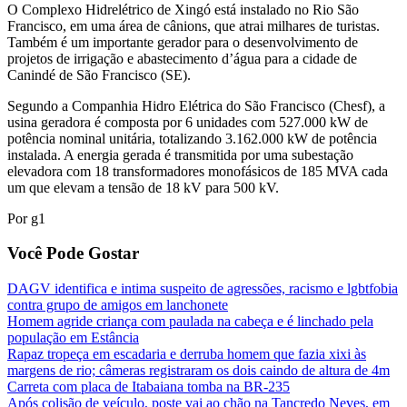
O Complexo Hidrelétrico de Xingó está instalado no Rio São
Francisco, em uma área de cânions, que atrai milhares de turistas.
Também é um importante gerador para o desenvolvimento de
projetos de irrigação e abastecimento d’água para a cidade de
Canindé de São Francisco (SE).
Segundo a Companhia Hidro Elétrica do São Francisco (Chesf), a
usina geradora é composta por 6 unidades com 527.000 kW de
potência nominal unitária, totalizando 3.162.000 kW de potência
instalada. A energia gerada é transmitida por uma subestação
elevadora com 18 transformadores monofásicos de 185 MVA cada
um que elevam a tensão de 18 kV para 500 kV.
Por g1
Você Pode Gostar
DAGV identifica e intima suspeito de agressões, racismo e lgbtfobia
contra grupo de amigos em lanchonete
Homem agride criança com paulada na cabeça e é linchado pela
população em Estância
Rapaz tropeça em escadaria e derruba homem que fazia xixi às
margens de rio; câmeras registraram os dois caindo de altura de 4m
Carreta com placa de Itabaiana tomba na BR-235
Após colisão de veículo, poste vai ao chão na Tancredo Neves, em