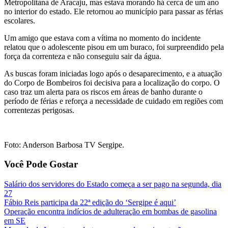
Metropolitana de Aracaju, mas estava morando há cerca de um ano
no interior do estado. Ele retornou ao município para passar as férias
escolares.
Um amigo que estava com a vítima no momento do incidente
relatou que o adolescente pisou em um buraco, foi surpreendido pela
força da correnteza e não conseguiu sair da água.
As buscas foram iniciadas logo após o desaparecimento, e a atuação
do Corpo de Bombeiros foi decisiva para a localização do corpo. O
caso traz um alerta para os riscos em áreas de banho durante o
período de férias e reforça a necessidade de cuidado em regiões com
correntezas perigosas.
Foto: Anderson Barbosa TV Sergipe.
Você Pode Gostar
Salário dos servidores do Estado começa a ser pago na segunda, dia
27
Fábio Reis participa da 22ª edição do ‘Sergipe é aqui’
Operação encontra indícios de adulteração em bombas de gasolina
em SE