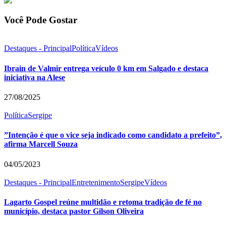
Você Pode Gostar
Destaques - Principal
Política
Vídeos
Ibrain de Valmir entrega veículo 0 km em Salgado e destaca
iniciativa na Alese
27/08/2025
Política
Sergipe
”Intenção é que o vice seja indicado como candidato a prefeito”,
afirma Marcell Souza
04/05/2023
Destaques - Principal
Entretenimento
Sergipe
Vídeos
Lagarto Gospel reúne multidão e retoma tradição de fé no
município, destaca pastor Gilson Oliveira