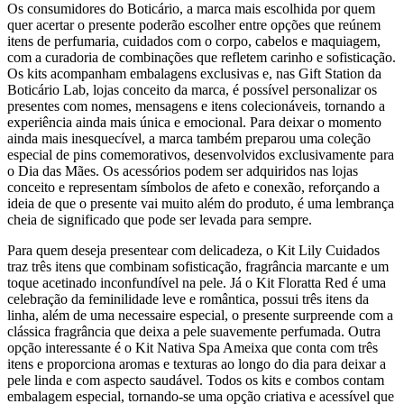
Os consumidores do Boticário, a marca mais escolhida por quem
quer acertar o presente poderão escolher entre opções que reúnem
itens de perfumaria, cuidados com o corpo, cabelos e maquiagem,
com a curadoria de combinações que refletem carinho e sofisticação.
Os kits acompanham embalagens exclusivas e, nas Gift Station da
Boticário Lab, lojas conceito da marca, é possível personalizar os
presentes com nomes, mensagens e itens colecionáveis, tornando a
experiência ainda mais única e emocional. Para deixar o momento
ainda mais inesquecível, a marca também preparou uma coleção
especial de pins comemorativos, desenvolvidos exclusivamente para
o Dia das Mães. Os acessórios podem ser adquiridos nas lojas
conceito e representam símbolos de afeto e conexão, reforçando a
ideia de que o presente vai muito além do produto, é uma lembrança
cheia de significado que pode ser levada para sempre.
Para quem deseja presentear com delicadeza, o Kit Lily Cuidados
traz três itens que combinam sofisticação, fragrância marcante e um
toque acetinado inconfundível na pele. Já o Kit Floratta Red é uma
celebração da feminilidade leve e romântica, possui três itens da
linha, além de uma necessaire especial, o presente surpreende com a
clássica fragrância que deixa a pele suavemente perfumada. Outra
opção interessante é o Kit Nativa Spa Ameixa que conta com três
itens e proporciona aromas e texturas ao longo do dia para deixar a
pele linda e com aspecto saudável. Todos os kits e combos contam
embalagem especial, tornando-se uma opção criativa e acessível que