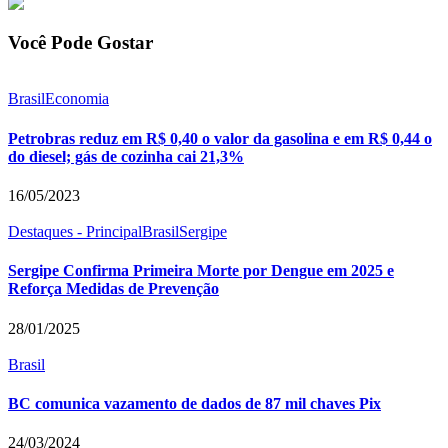
Você Pode Gostar
Brasil
Economia
Petrobras reduz em R$ 0,40 o valor da gasolina e em R$ 0,44 o
do diesel; gás de cozinha cai 21,3%
16/05/2023
Destaques - Principal
Brasil
Sergipe
Sergipe Confirma Primeira Morte por Dengue em 2025 e
Reforça Medidas de Prevenção
28/01/2025
Brasil
BC comunica vazamento de dados de 87 mil chaves Pix
24/03/2024