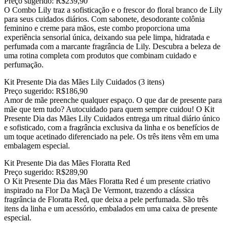
Preço sugerido: R$239,90
O Combo Lily traz a sofisticação e o frescor do floral branco de Lily
para seus cuidados diários. Com sabonete, desodorante colônia
feminino e creme para mãos, este combo proporciona uma
experiência sensorial única, deixando sua pele limpa, hidratada e
perfumada com a marcante fragrância de Lily. Descubra a beleza de
uma rotina completa com produtos que combinam cuidado e
perfumação.
Kit Presente Dia das Mães Lily Cuidados (3 itens)
Preço sugerido: R$186,90
Amor de mãe preenche qualquer espaço. O que dar de presente para
mãe que tem tudo? Autocuidado para quem sempre cuidou! O Kit
Presente Dia das Mães Lily Cuidados entrega um ritual diário único
e sofisticado, com a fragrância exclusiva da linha e os benefícios de
um toque acetinado diferenciado na pele. Os três itens vêm em uma
embalagem especial.
Kit Presente Dia das Mães Floratta Red
Preço sugerido: R$289,90
O Kit Presente Dia das Mães Floratta Red é um presente criativo
inspirado na Flor Da Maçã De Vermont, trazendo a clássica
fragrância de Floratta Red, que deixa a pele perfumada. São três
itens da linha e um acessório, embalados em uma caixa de presente
especial.