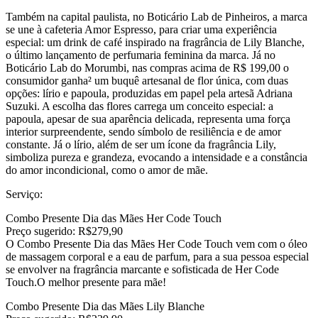
Também na capital paulista, no Boticário Lab de Pinheiros, a marca
se une à cafeteria Amor Espresso, para criar uma experiência
especial: um drink de café inspirado na fragrância de Lily Blanche,
o último lançamento de perfumaria feminina da marca. Já no
Boticário Lab do Morumbi, nas compras acima de R$ 199,00 o
consumidor ganha² um buquê artesanal de flor única, com duas
opções: lírio e papoula, produzidas em papel pela artesã Adriana
Suzuki. A escolha das flores carrega um conceito especial: a
papoula, apesar de sua aparência delicada, representa uma força
interior surpreendente, sendo símbolo de resiliência e de amor
constante. Já o lírio, além de ser um ícone da fragrância Lily,
simboliza pureza e grandeza, evocando a intensidade e a constância
do amor incondicional, como o amor de mãe.
Serviço:
Combo Presente Dia das Mães Her Code Touch
Preço sugerido: R$279,90
O Combo Presente Dia das Mães Her Code Touch vem com o óleo
de massagem corporal e a eau de parfum, para a sua pessoa especial
se envolver na fragrância marcante e sofisticada de Her Code
Touch.O melhor presente para mãe!
Combo Presente Dia das Mães Lily Blanche