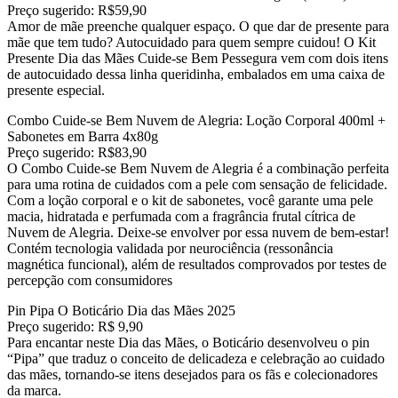
Preço sugerido: R$59,90
Amor de mãe preenche qualquer espaço. O que dar de presente para
mãe que tem tudo? Autocuidado para quem sempre cuidou! O Kit
Presente Dia das Mães Cuide-se Bem Pessegura vem com dois itens
de autocuidado dessa linha queridinha, embalados em uma caixa de
presente especial.
Combo Cuide-se Bem Nuvem de Alegria: Loção Corporal 400ml +
Sabonetes em Barra 4x80g
Preço sugerido: R$83,90
O Combo Cuide-se Bem Nuvem de Alegria é a combinação perfeita
para uma rotina de cuidados com a pele com sensação de felicidade.
Com a loção corporal e o kit de sabonetes, você garante uma pele
macia, hidratada e perfumada com a fragrância frutal cítrica de
Nuvem de Alegria. Deixe-se envolver por essa nuvem de bem-estar!
Contém tecnologia validada por neurociência (ressonância
magnética funcional), além de resultados comprovados por testes de
percepção com consumidores
Pin Pipa O Boticário Dia das Mães 2025
Preço sugerido: R$ 9,90
Para encantar neste Dia das Mães, o Boticário desenvolveu o pin
“Pipa” que traduz o conceito de delicadeza e celebração ao cuidado
das mães, tornando-se itens desejados para os fãs e colecionadores
da marca.