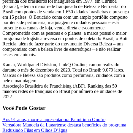
preferida dos brasileiros foi inaugurada em 1977, em Curitiba
(Paraná), e tem a maior rede franqueada de Beleza e Bem-estar do
Brasil com pontos de venda em 1.650 cidades brasileiras e presença
em 15 países. O Boticário conta com um amplo portfólio composto
por itens de perfumaria, maquiagem e cuidados pessoais e está
presente nos canais de loja, venda direta e e-commerce.
Comprometida com as pessoas e o planeta, a marca possui o maior
programa de logística reversa em pontos de coleta do Brasil, o Boti
Recicla, além de fazer parte do movimento Diversa Beleza – um
compromisso com a beleza livre de estereótipos – e não realizar
testes em animais.
Kantar, Worldpanel Division, LinkQ On-line, campo realizado
durante o mês de dezembro de 2023. Total no Brasil: 9.079 lares.
Marcas de Beleza são produtos como perfumaria, cuidados com a
pele e maquiagem.
Associação Brasileira de Franchising (ABF). Ranking das 50
maiores redes de franquias do Brasil por número de unidades de
2022.
Você Pode Gostar
Aos 91 anos, morre a apresentadora Palmirinha Onofre
Vereadora Manoela da Lagartense destaca benefícios do programa
Reduzindo Filas em Olhos D’água