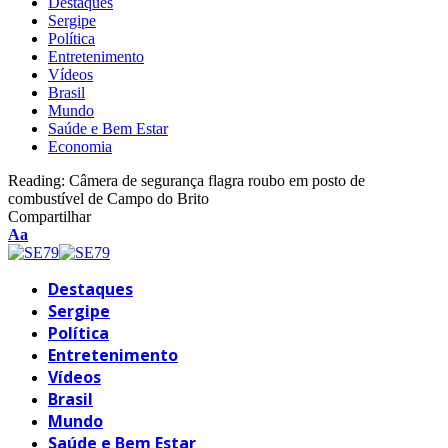
Destaques
Sergipe
Política
Entretenimento
Vídeos
Brasil
Mundo
Saúde e Bem Estar
Economia
Reading:
Câmera de segurança flagra roubo em posto de
combustível de Campo do Brito
Compartilhar
Font
Aa
Resizer
Destaques
Sergipe
Política
Entretenimento
Vídeos
Brasil
Mundo
Saúde e Bem Estar