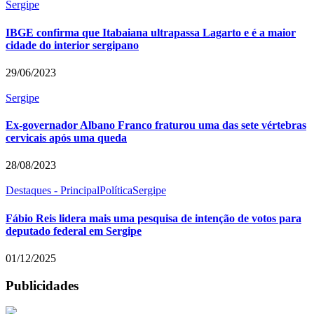
Sergipe
IBGE confirma que Itabaiana ultrapassa Lagarto e é a maior
cidade do interior sergipano
29/06/2023
Sergipe
Ex-governador Albano Franco fraturou uma das sete vértebras
cervicais após uma queda
28/08/2023
Destaques - Principal
Política
Sergipe
Fábio Reis lidera mais uma pesquisa de intenção de votos para
deputado federal em Sergipe
01/12/2025
Publicidades