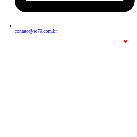
contato@se79.com.br
© Copyright 2025. Todos os Direitos Reservados – Feito com
❤
por
R2 Sites