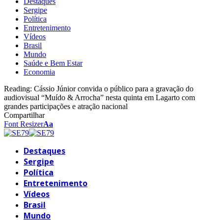
Destaques
Sergipe
Política
Entretenimento
Vídeos
Brasil
Mundo
Saúde e Bem Estar
Economia
Reading:
Cássio Júnior convida o público para a gravação do
audiovisual “Muído & Arrocha” nesta quinta em Lagarto com
grandes participações e atração nacional
Compartilhar
Font Resizer
Aa
Destaques
Sergipe
Política
Entretenimento
Vídeos
Brasil
Mundo