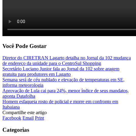
Você Pode Gostar
Diretor do CIRETRAN Lagarto detalha no Jornal da 102 mudança
de endereço da unidade para o CentroSul Shopping
Secretário Luciano Junior fala ao Jornal da 102 sobre aragem
gratuita para produtores em Lagarto
Semana será de céu nublado e elevação de temperaturas em SE,
informa meteorologia
Aprovação de Lula cai para 24%, menor índice de seus mandatos,
aponta Datafolha
Homem esfaqueia rosto de policial e morre em confronto em
Itabaiana
Compartilhe este artigo
Facebook
Email
Print
Categorias