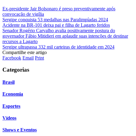
Ex-presidente Jair Bolsonaro é preso preventivamente após
convocação de vigília
Sergipe conquista 53 medalhas nas Paralimpíadas 2024
Acidente na BR-101 deixa pai e filha de Lagarto feridos
Senador Rogério Carvalho avalia positivamente postura do
governador Fábio Mitidieri em aplaudir suas intenções de destinar
recursos a Lagarto
Sergipe ultrapassa 332 mil carteiras de identidade em 2024
Compartilhe este artigo
Facebook
Email
Print
Categorias
Brasil
Economia
Esportes
Vídeos
Shows e Eventos