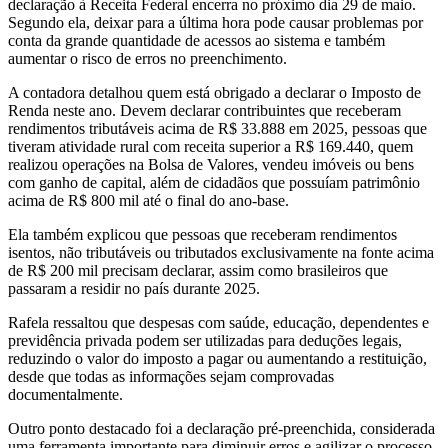
declaração à
Receita Federal
encerra no próximo dia 29 de maio.
Segundo ela, deixar para a última hora pode causar problemas por
conta da grande quantidade de acessos ao sistema e também
aumentar o risco de erros no preenchimento.
A contadora detalhou quem está obrigado a declarar o Imposto de
Renda neste ano. Devem declarar contribuintes que receberam
rendimentos tributáveis acima de R$ 33.888 em 2025, pessoas que
tiveram atividade rural com receita superior a R$ 169.440, quem
realizou operações na Bolsa de Valores, vendeu imóveis ou bens
com ganho de capital, além de cidadãos que possuíam patrimônio
acima de R$ 800 mil até o final do ano-base.
Ela também explicou que pessoas que receberam rendimentos
isentos, não tributáveis ou tributados exclusivamente na fonte acima
de R$ 200 mil precisam declarar, assim como brasileiros que
passaram a residir no país durante 2025.
Rafela ressaltou que despesas com saúde, educação, dependentes e
previdência privada podem ser utilizadas para deduções legais,
reduzindo o valor do imposto a pagar ou aumentando a restituição,
desde que todas as informações sejam comprovadas
documentalmente.
Outro ponto destacado foi a declaração pré-preenchida, considerada
uma ferramenta importante para diminuir erros e agilizar o processo.