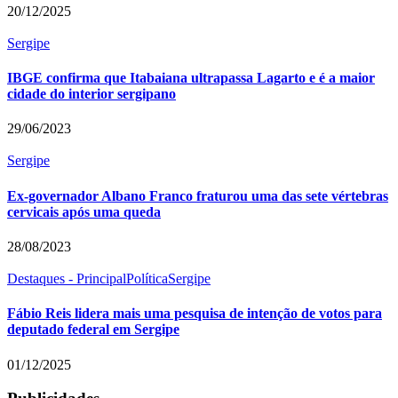
20/12/2025
Sergipe
IBGE confirma que Itabaiana ultrapassa Lagarto e é a maior
cidade do interior sergipano
29/06/2023
Sergipe
Ex-governador Albano Franco fraturou uma das sete vértebras
cervicais após uma queda
28/08/2023
Destaques - Principal
Política
Sergipe
Fábio Reis lidera mais uma pesquisa de intenção de votos para
deputado federal em Sergipe
01/12/2025