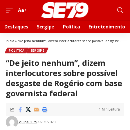
Aa
Destaques
Sergipe
Política
Entretenimento
Início
»
“De jeito nenhum”, dizem interlocutores sobre possível desgaste de Rogério com base governista federal
POLÍTICA
SERGIPE
“De jeito nenhum”, dizem
interlocutores sobre possível
desgaste de Rogério com base
governista federal
1 Min Leitura
Equipe SE79
22/05/2023