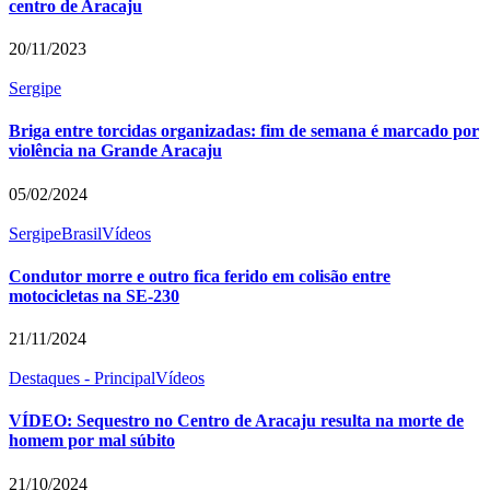
centro de Aracaju
20/11/2023
Sergipe
Briga entre torcidas organizadas: fim de semana é marcado por
violência na Grande Aracaju
05/02/2024
Sergipe
Brasil
Vídeos
Condutor morre e outro fica ferido em colisão entre
motocicletas na SE-230
21/11/2024
Destaques - Principal
Vídeos
VÍDEO: Sequestro no Centro de Aracaju resulta na morte de
homem por mal súbito
21/10/2024