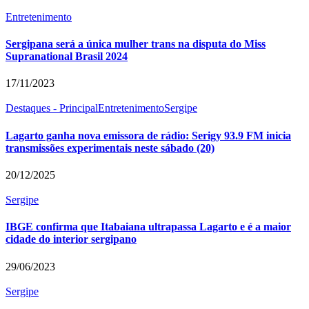
Entretenimento
Sergipana será a única mulher trans na disputa do Miss
Supranational Brasil 2024
17/11/2023
Destaques - Principal
Entretenimento
Sergipe
Lagarto ganha nova emissora de rádio: Serigy 93.9 FM inicia
transmissões experimentais neste sábado (20)
20/12/2025
Sergipe
IBGE confirma que Itabaiana ultrapassa Lagarto e é a maior
cidade do interior sergipano
29/06/2023
Sergipe