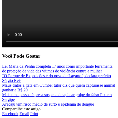
Você Pode Gostar
Lei Maria da Penha completa 17 anos como importante ferramenta
de proteção da vida das vítimas de violência contra a mulher
“O Parque de Exposições é do povo de Lagarto”, declara prefeito
Sérgio Reis
Maus-tratos a gata em Cumbe: tutor diz que quem capturasse animal
ganharia R$ 20
Mais uma pessoa é presa suspeita de aplicar golpe do falso Pix em
Sergipe
Aracaju tem risco médio de surto e epidemia de dengue
Compartilhe este artigo
Facebook
Email
Print