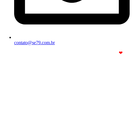
contato@se79.com.br
© Copyright 2025. Todos os Direitos Reservados – Feito com
❤
por
R2 Sites