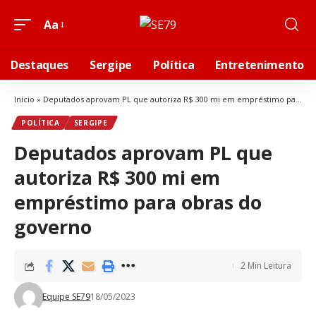
Aa
Destaques
Sergipe
Política
Entretenimento
Início
»
Deputados aprovam PL que autoriza R$ 300 mi em empréstimo para obras do governo
POLÍTICA
SERGIPE
Deputados aprovam PL que
autoriza R$ 300 mi em
empréstimo para obras do
governo
2 Min Leitura
Equipe SE79
18/05/2023