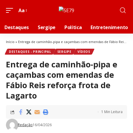
Aa
Destaques
Sergipe
Política
Entretenimento
Início
»
Entrega de caminhão-pipa e caçambas com emendas de Fábio Reis reforça frota de Lagarto
DESTAQUES - PRINCIPAL
SERGIPE
VÍDEOS
Entrega de caminhão-pipa e
caçambas com emendas de
Fábio Reis reforça frota de
Lagarto
1 Min Leitura
Redação
16/04/2026