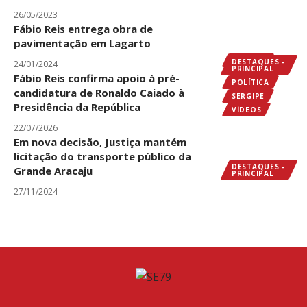
26/05/2023
Fábio Reis entrega obra de
pavimentação em Lagarto
SERGIPE
DESTAQUES -
24/01/2024
PRINCIPAL
Fábio Reis confirma apoio à pré-
POLÍTICA
candidatura de Ronaldo Caiado à
SERGIPE
Presidência da República
VÍDEOS
22/07/2026
Em nova decisão, Justiça mantém
licitação do transporte público da
DESTAQUES -
Grande Aracaju
PRINCIPAL
27/11/2024