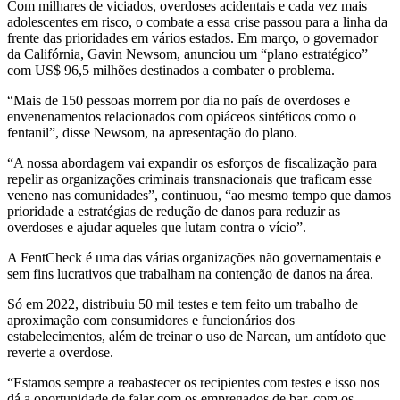
Com milhares de viciados, overdoses acidentais e cada vez mais
adolescentes em risco, o combate a essa crise passou para a linha da
frente das prioridades em vários estados. Em março, o governador
da Califórnia, Gavin Newsom, anunciou um “plano estratégico”
com US$ 96,5 milhões destinados a combater o problema.
“Mais de 150 pessoas morrem por dia no país de overdoses e
envenenamentos relacionados com opiáceos sintéticos como o
fentanil”, disse Newsom, na apresentação do plano.
“A nossa abordagem vai expandir os esforços de fiscalização para
repelir as organizações criminais transnacionais que traficam esse
veneno nas comunidades”, continuou, “ao mesmo tempo que damos
prioridade a estratégias de redução de danos para reduzir as
overdoses e ajudar aqueles que lutam contra o vício”.
A FentCheck é uma das várias organizações não governamentais e
sem fins lucrativos que trabalham na contenção de danos na área.
Só em 2022, distribuiu 50 mil testes e tem feito um trabalho de
aproximação com consumidores e funcionários dos
estabelecimentos, além de treinar o uso de Narcan, um antídoto que
reverte a overdose.
“Estamos sempre a reabastecer os recipientes com testes e isso nos
dá a oportunidade de falar com os empregados de bar, com os