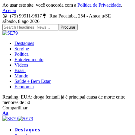
Ao usar este site, você concorda com a
Política de Privacidade
.
Aceitar
(79) 99911-9617
Rua Pacatuba, 254 - Aracaju/SE
sábado, 8 ago 2026
Destaques
Sergipe
Política
Entretenimento
Vídeos
Brasil
Mundo
Saúde e Bem Estar
Economia
Reading:
EUA: droga fentanil já é principal causa de morte entre
menores de 50
Compartilhar
Font
Aa
Resizer
Destaques