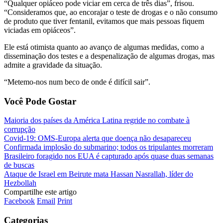
“Qualquer opiáceo pode viciar em cerca de três dias”, frisou.
“Consideramos que, ao encorajar o teste de drogas e o não consumo
de produto que tiver fentanil, evitamos que mais pessoas fiquem
viciadas em opiáceos”.
Ele está otimista quanto ao avanço de algumas medidas, como a
disseminação dos testes e a despenalização de algumas drogas, mas
admite a gravidade da situação.
“Metemo-nos num beco de onde é difícil sair”.
Você Pode Gostar
Maioria dos países da América Latina regride no combate à
corrupção
Covid-19: OMS-Europa alerta que doença não desapareceu
Confirmada implosão do submarino; todos os tripulantes morreram
Brasileiro foragido nos EUA é capturado após quase duas semanas
de buscas
Ataque de Israel em Beirute mata Hassan Nasrallah, líder do
Hezbollah
Compartilhe este artigo
Facebook
Email
Print
Categorias