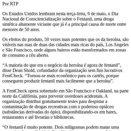
Por RTP
Os Estados Unidos lembram nesta terça-feira, 9 de maio, o Dia
Nacional de Consciencialização sobre o Fentanil, uma droga
sintética altamente viciante que já é a principal causa de morte entre
menores de 50 anos.
Os efeitos do produto, 50 vezes mais potentes que os da heroína, são
visíveis nas ruas de duas das cidades mais ricas do país, Los Angeles
e São Francisco, onde alguns bairros estão transformados em zonas
de consumo a céu aberto.
“A maioria do que era o negócio da heroína é agora de fentanil”,
disse Dean Shold, cofundador da organização sem fins lucrativos
FentCheck. “Tornou-se mais econômico para os cartéis, porque
conseguem produzir fentanil mais facilmente que a heroína”.
A FentCheck opera sobretudo em São Francisco e Oakland, na parte
norte da Califórnia, para prevenir overdoses acidentais. A
organização distribui gratuitamente testes para despistar a
contaminação de drogas recreativas com o poderoso opiáceo
(substâncias derivadas do ópio), disponibilizando-os em bares,
restaurantes e até livrarias e bibliotecas.
“O fentanil é muito potente. Dois miligramas podem matar uma