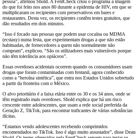
pessoa”, afirmou Shold. A FentCheck criou o programa à imagem
do que foi feito nos anos 80 durante a epidemia de HIV, em que se
multiplicaram os recipientes com preservativos em bares e
restaurantes. Desta vez, os recipientes contêm testes gratuitos, que
dão resultados em dois minutos.
“Isso é focado nas pessoas que podem usar cocaína ou MDMA
(ecstasy) numa festa, que experimentam drogas a que não estão
habituadas, de fornecedores a quem não normalmente não
compram”, explicou. “São os utilizadores mais vulneráveis porque
não têm tolerância aos opiáceos”.
Essas overdoses acidentais ocorrem quando os consumidores usam
drogas que foram contaminadas com fentanil, agora conhecido
como a “heroína sintética”, que entra nos Estados Unidos sobretudo
a partir da fronteira com o México.
O alvo prioritário é a faixa etária entre os 30 e os 34 anos, onde se
têm registrado mais overdoses. Shold explica que há um risco
crescente entre adolescentes, que usam a rede social preferida da
Geração Z, TikTok, para encontrar traficantes de várias substâncias
ilícitas.
“Estamos vendo adolescentes recebendo comprimidos
encomendados no TikTok. Isso é algo muito assustador”, disse Dean
Shold. Os testes oferecidos pela FentCheck servem para testar se