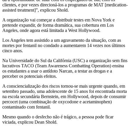
clientes, e por vezes direcioná-los a programas de MAT [medication-
assisted treatment]”, explicou Shold.
A organização vai começar a distribuir testes em Nova York e
pretende expandir, de forma dramática, sua cobertura em Los
Angeles, onde agora está limitada a West Hollywood.
Los Angeles tem assistido a um agravamento da situação, com as
mortes por fentanil no condado a aumentarem 14 vezes nos últimos
cinco anos.
Na Universidade do Sul da Califórnia (USC) a organização sem fins
lucrativos TACO (Team Awareness Combatting Operation) ensina
os estudantes a usar o antídoto Narcan, a testar as drogas e a
perceber os potenciais efeitos.
A consciencialização dos riscos tornou-se mais urgente quando, em
setembro passado, uma adolescente de 15 anos foi encontrada morta
na escola secundária Bernstein, em Hollywood, depois de consumir
percocet (uma combinação de oxycodone e acetaminophen)
contaminado com fentanil.
Mesmo quando o desfecho não é trágico, a pessoa pode ficar
viciada, explicou Dean Shold.