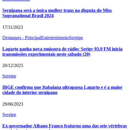
Sergipana será a única mulher trans na disputa do Miss
Supranational Brasil 2024
17/11/2023
Destaques - Principal
Entretenimento
Sergipe
Lagarto ganha nova emissora de rádio: Serigy 93.9 FM inicia
transmissões experimentais neste sábado (20)
20/12/2025
Sergipe
IBGE confirma que Itabaiana ultrapassa Lagarto e é a maior
cidade do interior sergipano
29/06/2023
Sergipe
Ex-governador Albano Franco fraturou uma das sete vértebras