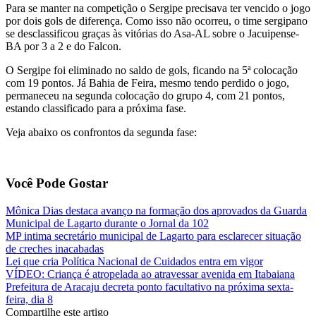
Para se manter na competição o Sergipe precisava ter vencido o jogo
por dois gols de diferença. Como isso não ocorreu, o time sergipano
se desclassificou graças às vitórias do Asa-AL sobre o Jacuipense-
BA por 3 a 2 e do Falcon.
O Sergipe foi eliminado no saldo de gols, ficando na 5ª colocação
com 19 pontos. Já Bahia de Feira, mesmo tendo perdido o jogo,
permaneceu na segunda colocação do grupo 4, com 21 pontos,
estando classificado para a próxima fase.
Veja abaixo os confrontos da segunda fase:
Você Pode Gostar
Mônica Dias destaca avanço na formação dos aprovados da Guarda
Municipal de Lagarto durante o Jornal da 102
MP intima secretário municipal de Lagarto para esclarecer situação
de creches inacabadas
Lei que cria Política Nacional de Cuidados entra em vigor
VÍDEO: Criança é atropelada ao atravessar avenida em Itabaiana
Prefeitura de Aracaju decreta ponto facultativo na próxima sexta-
feira, dia 8
Compartilhe este artigo