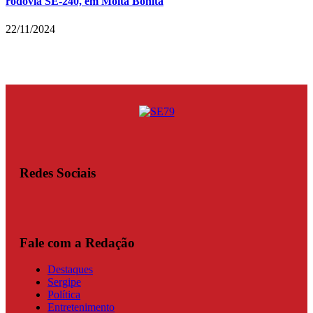
rodovia SE-240, em Moita Bonita
22/11/2024
Redes Sociais
Fale com a Redação
Destaques
Sergipe
Política
Entretenimento