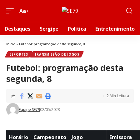
Aa
Destaques
Sergipe
Política
Entretenimento
Início
»
Futebol: programação desta segunda, 8
ESPORTES
TRANSMISSÃO DE JOGOS
Futebol: programação desta
segunda, 8
2 Min Leitura
Equipe SE79
08/05/2023
Horário
Campeonato
Jogo
Emissora