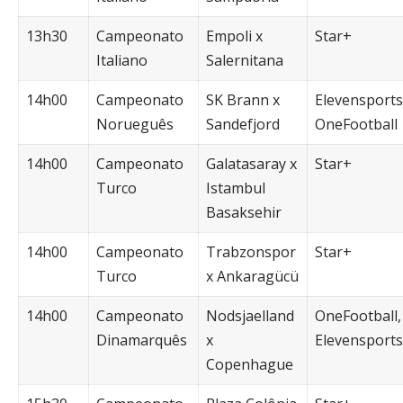
13h30
Campeonato
Empoli x
Star+
Italiano
Salernitana
14h00
Campeonato
SK Brann x
Elevensports
Norueguês
Sandefjord
OneFootball
14h00
Campeonato
Galatasaray x
Star+
Turco
Istambul
Basaksehir
14h00
Campeonato
Trabzonspor
Star+
Turco
x Ankaragücü
14h00
Campeonato
Nodsjaelland
OneFootball,
Dinamarquês
x
Elevensports
Copenhague