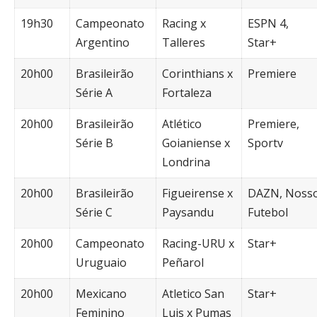
19h30
Campeonato
Racing x
ESPN 4,
Argentino
Talleres
Star+
20h00
Brasileirão
Corinthians x
Premiere
Série A
Fortaleza
20h00
Brasileirão
Atlético
Premiere,
Série B
Goianiense x
Sportv
Londrina
20h00
Brasileirão
Figueirense x
DAZN, Noss
Série C
Paysandu
Futebol
20h00
Campeonato
Racing-URU x
Star+
Uruguaio
Peñarol
20h00
Mexicano
Atletico San
Star+
Feminino
Luis x Pumas