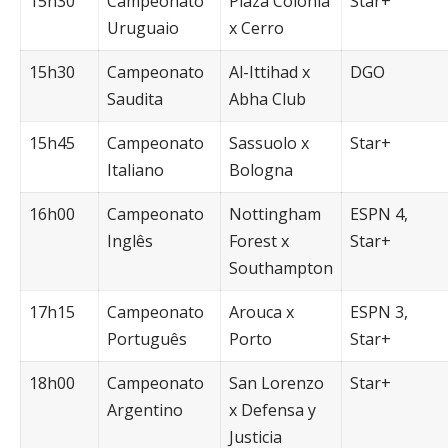
15h30
Campeonato
Plaza Colônia
Star+
Uruguaio
x Cerro
15h30
Campeonato
Al-Ittihad x
DGO
Saudita
Abha Club
15h45
Campeonato
Sassuolo x
Star+
Italiano
Bologna
16h00
Campeonato
Nottingham
ESPN 4,
Inglês
Forest x
Star+
Southampton
17h15
Campeonato
Arouca x
ESPN 3,
Português
Porto
Star+
18h00
Campeonato
San Lorenzo
Star+
Argentino
x Defensa y
Justicia