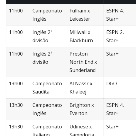
11h00
Campeonato
Fulham x
ESPN 4,
Inglês
Leicester
Star+
11h00
Inglês 2ª
Millwall x
ESPN 2,
divisão
Blackburn
Star+
11h00
Inglês 2ª
Preston
Star+
divisão
North End x
Sunderland
13h00
Campeonato
Al Nassr x
DGO
Saudita
Khaleej
13h30
Campeonato
Brighton x
ESPN 4,
Inglês
Everton
Star+
13h30
Campeonato
Udinese x
Star+
Italiano
Sampdoria