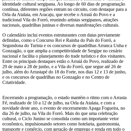
identidade cultural sergipana. Ao longo de 60 dias de programação
contínua, diferentes regiões entram no circuito, com destaque para a
Orla da Atalaia, em Aracaju, que recebe o Arraiá do Povo e a
tradicional Vila do Forró, reunindo artistas sergipanos, atrações
nacionais, quadrilhas juninas e diversas manifestações culturais.
O calendário inclui eventos estruturantes com datas previamente
definidas, como o Concurso Rei e Rainha do País do Forró, a
Segundona do Turista e os concursos de quadrilhas Arranca Unha e
Gonzagão, o que amplia a competitividade de Sergipe no cenário
nacional e facilita o planejamento do trade turístico e dos visitantes.
Entre os principais destaques estão o Arraiá do Povo, realizado de
29 de maio a 28 de junho, e a Vila do Forró, que segue até 26 de
julho, além do Arrastapé do 18 do Forte, nos dias 12 e 13 de junho,
e os concursos de quadrilhas no Gonzagão e no Centro de
Criatividade.
Encerrando a programação, o estado mantém o ritmo com o Arrasta
Fé, realizado de 10 a 12 de julho, na Orla da Atalaia, e com a
novidade deste ano, o evento de encerramento Apaga Fogueira, no
dia 26 de julho, na Vila do Forró. Mais do que uma celebração
cultural, o Ciclo Junino se consolida como um importante vetor
econômico, impulsionando setores como hotelaria, gastronomia,
transporte e comércio, com geração de emprego e renda em todo o