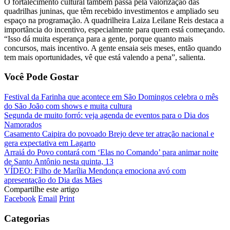
O fortalecimento cultural também passa pela valorização das
quadrilhas juninas, que têm recebido investimentos e ampliado seu
espaço na programação. A quadrilheira Laiza Leilane Reis destaca a
importância do incentivo, especialmente para quem está começando.
“Isso dá muita esperança para a gente, porque quanto mais
concursos, mais incentivo. A gente ensaia seis meses, então quando
tem mais oportunidades, vê que está valendo a pena”, salienta.
Você Pode Gostar
Festival da Farinha que acontece em São Domingos celebra o mês
do São João com shows e muita cultura
Segunda de muito forró: veja agenda de eventos para o Dia dos
Namorados
Casamento Caipira do povoado Brejo deve ter atração nacional e
gera expectativa em Lagarto
Arraiá do Povo contará com ‘Elas no Comando’ para animar noite
de Santo Antônio nesta quinta, 13
VÍDEO: Filho de Marília Mendonça emociona avó com
apresentação do Dia das Mães
Compartilhe este artigo
Facebook
Email
Print
Categorias