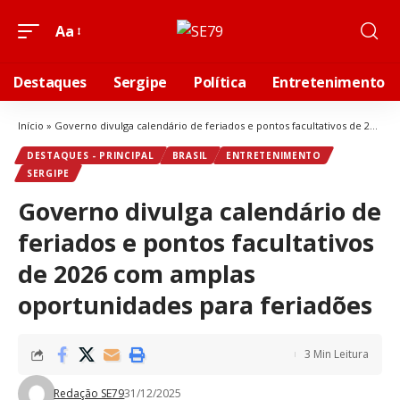
Aa
Destaques
Sergipe
Política
Entretenimento
Início
»
Governo divulga calendário de feriados e pontos facultativos de 2026 com amplas oportunidades para feriadões
DESTAQUES - PRINCIPAL
BRASIL
ENTRETENIMENTO
SERGIPE
Governo divulga calendário de
feriados e pontos facultativos
de 2026 com amplas
oportunidades para feriadões
3 Min Leitura
Redação SE79
31/12/2025