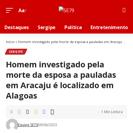
Aa
Font
Resizer
Destaques
Sergipe
Política
Entretenimento
Início
»
Homem investigado pela morte da esposa a pauladas em Aracaju é localizado em Alagoas
SERGIPE
Homem investigado pela
morte da esposa a pauladas
em Aracaju é localizado em
Alagoas
1 Min Leitura
Equipe SE79
09/06/2023