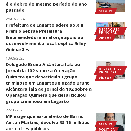
é o dobro do mesmo período do ano
passado
SERGIPE
28/03/2024
Prefeitura de Lagarto adere ao XIII
DESTAQUES -
Prêmio Sebrae Prefeitura
PRINCIPAL
Empreendedora e reforça apoio ao
VÍDEOS
desenvolvimento local, explica Rilley
Guimarães
13/09/2025
Delegado Bruno Alcântara fala ao
DESTAQUES -
Jornal da 102 sobre a Operação
PRINCIPAL
Quimera que desarticulou grupo
VÍDEOS
criminoso em LagartoDelegado Bruno
Alcântara fala ao Jornal da 102 sobre a
Operação Quimera que desarticulou
grupo criminoso em Lagarto
22/10/2025
MP exige que ex-prefeito de Barra,
Airton Martins, devolva R$ 16 milhões
SERGIPE
aos cofres públicos
POLÍTICA