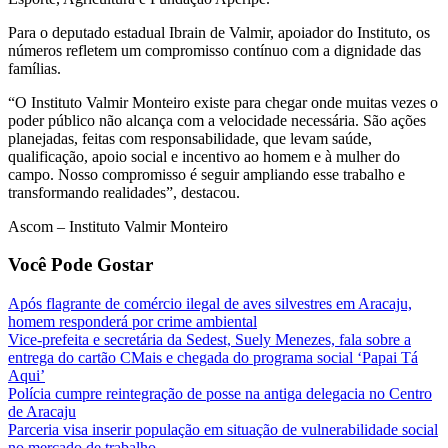
Para o deputado estadual Ibrain de Valmir, apoiador do Instituto, os
números refletem um compromisso contínuo com a dignidade das
famílias.
“O Instituto Valmir Monteiro existe para chegar onde muitas vezes o
poder público não alcança com a velocidade necessária. São ações
planejadas, feitas com responsabilidade, que levam saúde,
qualificação, apoio social e incentivo ao homem e à mulher do
campo. Nosso compromisso é seguir ampliando esse trabalho e
transformando realidades”, destacou.
Ascom – Instituto Valmir Monteiro
Você Pode Gostar
Após flagrante de comércio ilegal de aves silvestres em Aracaju,
homem responderá por crime ambiental
Vice-prefeita e secretária da Sedest, Suely Menezes, fala sobre a
entrega do cartão CMais e chegada do programa social ‘Papai Tá
Aqui’
Polícia cumpre reintegração de posse na antiga delegacia no Centro
de Aracaju
Parceria visa inserir população em situação de vulnerabilidade social
no mercado de trabalho