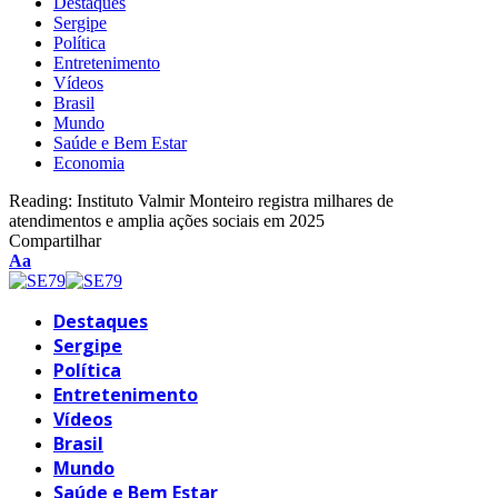
Destaques
Sergipe
Política
Entretenimento
Vídeos
Brasil
Mundo
Saúde e Bem Estar
Economia
Reading:
Instituto Valmir Monteiro registra milhares de
atendimentos e amplia ações sociais em 2025
Compartilhar
Font
Aa
Resizer
Destaques
Sergipe
Política
Entretenimento
Vídeos
Brasil
Mundo
Saúde e Bem Estar