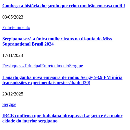
Conheça a história do garoto que criou um leão em casa no RJ
03/05/2023
Entretenimento
Sergipana será a única mulher trans na disputa do Miss
Supranational Brasil 2024
17/11/2023
Destaques - Principal
Entretenimento
Sergipe
Lagarto ganha nova emissora de rádio: Serigy 93.9 FM inicia
transmissões experimentais neste sábado (20)
20/12/2025
Sergipe
IBGE confirma que Itabaiana ultrapassa Lagarto e é a maior
cidade do interior sergipano