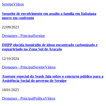
Sergipe
Vídeos
Suspeito de envolvimento em assalto a família em Itabaiana
morre em confronto
22/09/2023
Destaques - Principal
Sergipe
DHPP elucida homicídio de idoso encontrado carbonizado e
esquartejado na Zona Sul de Aracaju
12/10/2024
Destaques - Principal
Sergipe
Vídeos
Assessor especial da Seasic fala sobre o concurso público para a
Assistência Social do governo de Sergipe
18/01/2025
Destaques - Principal
Política
Vídeos