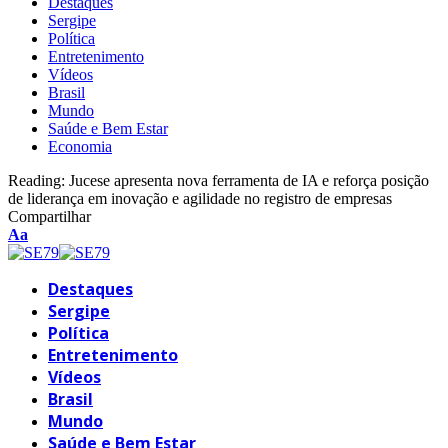
Destaques
Sergipe
Política
Entretenimento
Vídeos
Brasil
Mundo
Saúde e Bem Estar
Economia
Reading:
Jucese apresenta nova ferramenta de IA e reforça posição
de liderança em inovação e agilidade no registro de empresas
Compartilhar
Font
Aa
Resizer
Destaques
Sergipe
Política
Entretenimento
Vídeos
Brasil
Mundo
Saúde e Bem Estar