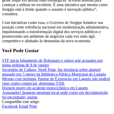
gente foque em tarefas mais estratégicas. Já estou ansiosa para
começar a utilizar no escritório. É uma iniciativa que mostra como
Sergipe está à frente quando o assunto é inovação pública”,
considera.
Com iniciativas como essa, o Governo de Sergipe fortalece sua
posição como referência nacional em modernização administrativa,
impulsionando a transformação digital dos serviços públicos e
promovendo um ambiente de negócios cada vez mais ágil,
competitivo e alinhado às demandas da nova economia.
Você Pode Gostar
STF inicia julgamento de Bolsonaro e outros sete acusados por
trama golpista de 8 de janeiro
Secretário de Cultura, Nenê Prata, faz denúncia sobre aluguel
atrasado por 5 meses da Biblioteca Pública Municipal de Lagarto
Mesmo com permuta, Parque de Exposição em Lagarto não poderá
virar centro comercial, determina TJSE
Homem morre em acidente motociclístico em Lagarto
Assustador! Imagens mostram local onde corpo em decomposição
foi encontrado; assista
Compartilhe este artigo
Facebook
Email
Print