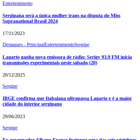
Entretenimento
Sergipana será a única mulher trans na disputa do Miss
Supranational Brasil 2024
17/11/2023
Destaques - Principal
Entretenimento
Sergipe
Lagarto ganha nova emissora de rádio: Serigy 93.9 FM inicia
transmissões experimentais neste sábado (20)
20/12/2025
Sergipe
IBGE confirma que Itabaiana ultrapassa Lagarto e é a maior
cidade do interior sergipano
29/06/2023
Sergipe
Ex-governador Albano Franco fraturou uma das sete vértebras