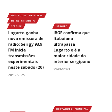
DESTAQUES - PRINCIPAL
ENTRETENIMENTO
SERGIPE
SERGIPE
Lagarto ganha
IBGE confirma que
nova emissora de
Itabaiana
rádio: Serigy 93.9
ultrapassa
FM inicia
Lagarto e é a
transmissões
maior cidade do
experimentais
interior sergipano
neste sábado (20)
29/06/2023
20/12/2025
DESTAQUES - PRINCIPAL