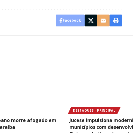
Facebook
DESTAQUES - PRINCIPAL
ipano morre afogado em
Jucese impulsiona modern
Paraíba
municípios com desenvolv