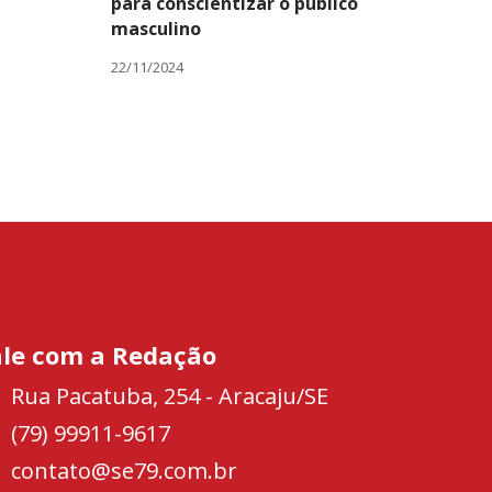
para conscientizar o público
masculino
22/11/2024
ale com a Redação
Rua Pacatuba, 254 - Aracaju/SE
(79) 99911-9617
contato@se79.com.br