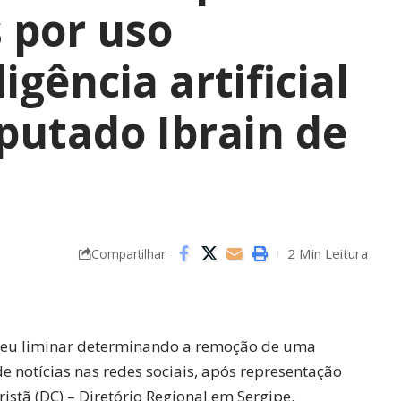
s por uso
igência artificial
putado Ibrain de
2 Min Leitura
Compartilhar
cedeu liminar determinando a remoção de uma
e notícias nas redes sociais, após representação
istã (DC) – Diretório Regional em Sergipe.