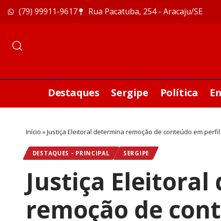
(79) 99911-9617
Rua Pacatuba, 254 - Aracaju/SE
Destaques
Sergipe
Política
E
Início
»
Justiça Eleitoral determina remoção de conteúdo em perfil nas redes sociai
DESTAQUES - PRINCIPAL
SERGIPE
Justiça Eleitora
remoção de cont