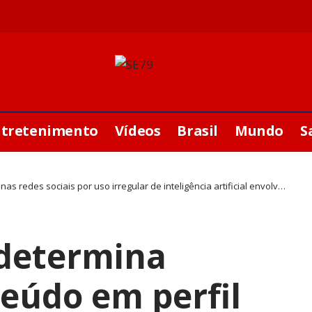
ntretenimento
Vídeos
Brasil
Mundo
S
s por uso irregular de inteligência artificial envolvendo o deputado Ibrain de Valmir
l determina
eúdo em perfil