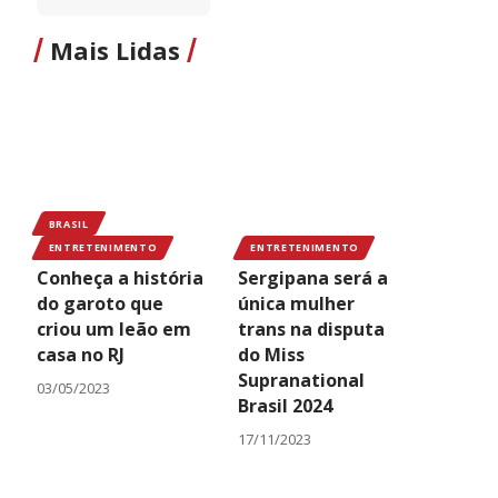
Mais Lidas
BRASIL
ENTRETENIMENTO
ENTRETENIMENTO
Conheça a história
Sergipana será a
do garoto que
única mulher
criou um leão em
trans na disputa
casa no RJ
do Miss
Supranational
03/05/2023
Brasil 2024
17/11/2023