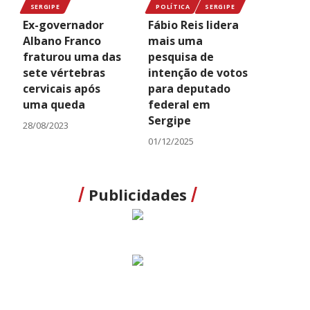
SERGIPE
POLÍTICA
SERGIPE
Ex-governador
Fábio Reis lidera
Albano Franco
mais uma
fraturou uma das
pesquisa de
sete vértebras
intenção de votos
cervicais após
para deputado
uma queda
federal em
Sergipe
28/08/2023
01/12/2025
Publicidades