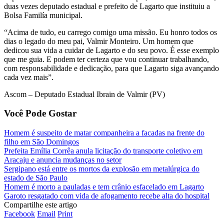
duas vezes deputado estadual e prefeito de Lagarto que instituiu a
Bolsa Familía municipal.
“Acima de tudo, eu carrego comigo uma missão. Eu honro todos os
dias o legado do meu pai, Valmir Monteiro. Um homem que
dedicou sua vida a cuidar de Lagarto e do seu povo. É esse exemplo
que me guia. E podem ter certeza que vou continuar trabalhando,
com responsabilidade e dedicação, para que Lagarto siga avançando
cada vez mais”.
Ascom – Deputado Estadual Ibrain de Valmir (PV)
Você Pode Gostar
Homem é suspeito de matar companheira a facadas na frente do
filho em São Domingos
Prefeita Emília Corrêa anula licitação do transporte coletivo em
Aracaju e anuncia mudanças no setor
Sergipano está entre os mortos da explosão em metalúrgica do
estado de São Paulo
Homem é morto a pauladas e tem crânio esfacelado em Lagarto
Garoto resgatado com vida de afogamento recebe alta do hospital
Compartilhe este artigo
Facebook
Email
Print