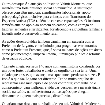
Outro destaque é a atuação do Instituto Valmir Monteiro, que
mantém uma forte presença social no município. A instituição
oferece consultas médicas, atendimentos laboratoriais, apoio
psicopedagógico, inclusive para crianças com Transtorno do
Espectro Autista (TEA), além de cursos e capacitações. O instituto
também atua no apoio ao homem do campo, com a entrega de
tratores, sementes e fertilizantes, fortalecendo a agricultura familiar e
incentivando o desenvolvimento rural.
As ações desenvolvidas também caminham em parceria com a
Prefeitura de Lagarto, contribuindo para programas estruturantes
como o Prefeitura Presente, que já soma milhares de ações em áreas
como pavimentação, limpeza urbana, iluminação pública e reforma
de espaços públicos.
“Lagarto chega aos seus 146 anos com uma história construída por
um povo forte, trabalhador e cheio de orgulho da sua terra. Uma
cidade que cresce, que avança, mas que nunca perde suas raízes. E
isso é o que faz Lagarto ser diferente. Tenho muito orgulho de
representar esse município e de poder contribuir, com trabalho e
compromisso, para melhorar a vida das pessoas, seja na assistência
social, na saúde, na infraestrutura ou nas ações que chegam
diretamente a quem mais precisa”, disse Ibrain.
O parlamentar destacou o trabalho de seu pai, Valmir da Madereira,