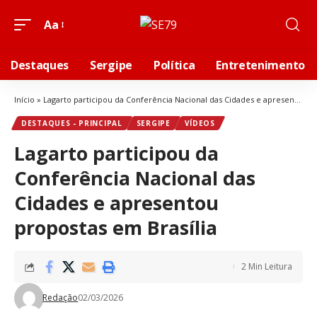
Aa
Destaques
Sergipe
Política
Entretenimento
Início
»
Lagarto participou da Conferência Nacional das Cidades e apresentou propostas em Brasília
DESTAQUES - PRINCIPAL
SERGIPE
VÍDEOS
Lagarto participou da
Conferência Nacional das
Cidades e apresentou
propostas em Brasília
2 Min Leitura
Redação
02/03/2026