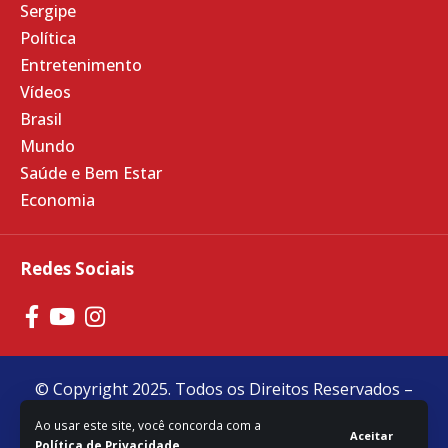
Sergipe
Política
Entretenimento
Vídeos
Brasil
Mundo
Saúde e Bem Estar
Economia
Redes Sociais
© Copyright 2025. Todos os Direitos Reservados –
Feito com
❤
por
R2 Sites
Ao usar este site, você concorda com a
Aceitar
Política de Privacidade
.