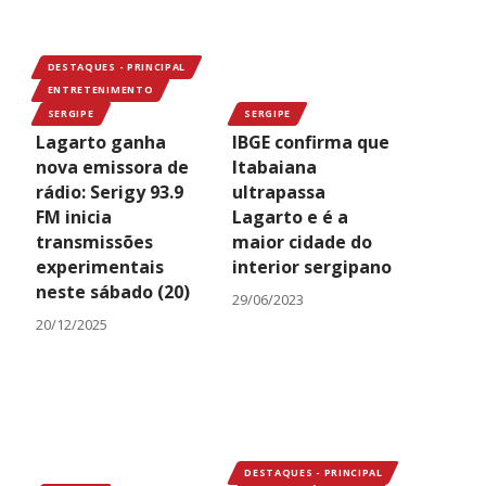
DESTAQUES - PRINCIPAL
ENTRETENIMENTO
SERGIPE
SERGIPE
Lagarto ganha
IBGE confirma que
nova emissora de
Itabaiana
rádio: Serigy 93.9
ultrapassa
FM inicia
Lagarto e é a
transmissões
maior cidade do
experimentais
interior sergipano
neste sábado (20)
29/06/2023
20/12/2025
DESTAQUES - PRINCIPAL