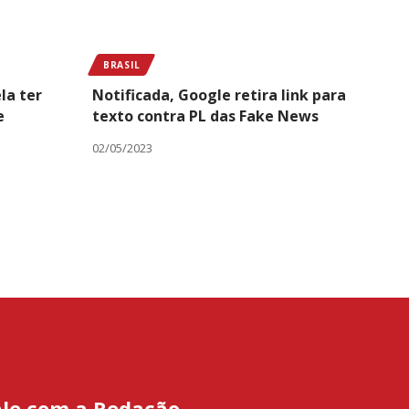
BRASIL
la ter
Notificada, Google retira link para
e
texto contra PL das Fake News
02/05/2023
ale com a Redação