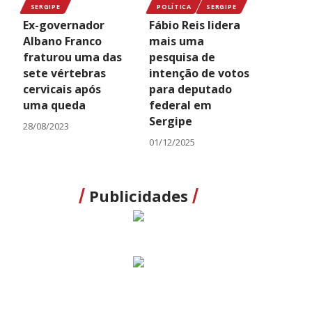
SERGIPE
POLÍTICA
SERGIPE
Ex-governador
Fábio Reis lidera
Albano Franco
mais uma
fraturou uma das
pesquisa de
sete vértebras
intenção de votos
cervicais após
para deputado
uma queda
federal em
Sergipe
28/08/2023
01/12/2025
Publicidades