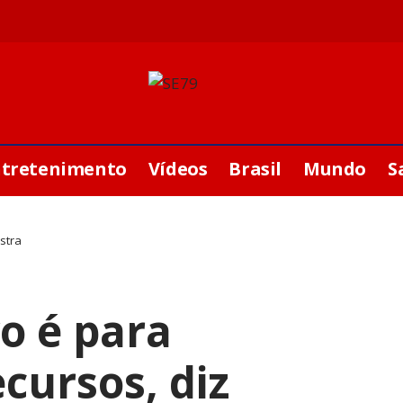
ntretenimento
Vídeos
Brasil
Mundo
S
stra
o é para
cursos, diz