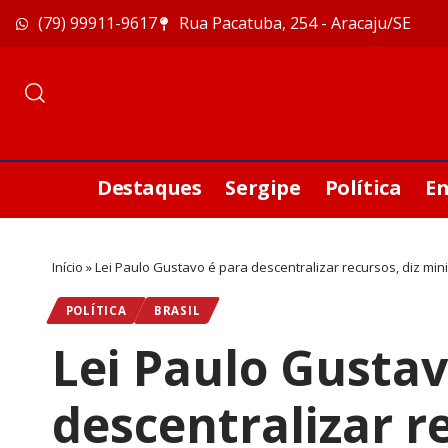
(79) 99911-9617
Rua Pacatuba, 254 - Aracaju/SE
Destaques
Sergipe
Política
E
Início
»
Lei Paulo Gustavo é para descentralizar recursos, diz mini
POLÍTICA
BRASIL
Lei Paulo Gustav
descentralizar re