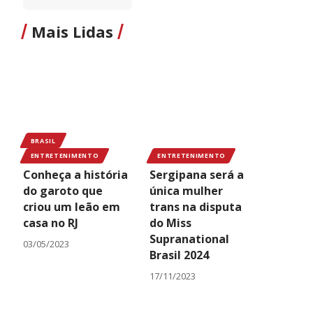
Mais Lidas
BRASIL
ENTRETENIMENTO
ENTRETENIMENTO
Conheça a história
Sergipana será a
do garoto que
única mulher
criou um leão em
trans na disputa
casa no RJ
do Miss
Supranational
03/05/2023
Brasil 2024
17/11/2023