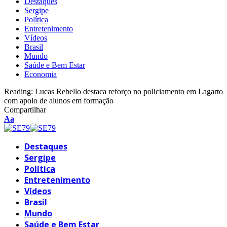
Destaques
Sergipe
Política
Entretenimento
Vídeos
Brasil
Mundo
Saúde e Bem Estar
Economia
Reading:
Lucas Rebello destaca reforço no policiamento em Lagarto
com apoio de alunos em formação
Compartilhar
Font
Aa
Resizer
Destaques
Sergipe
Política
Entretenimento
Vídeos
Brasil
Mundo
Saúde e Bem Estar