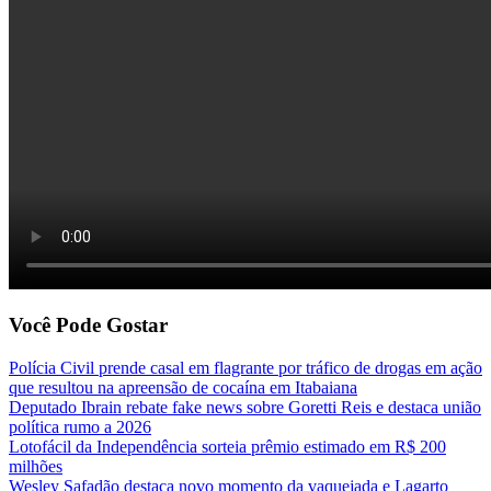
Você Pode Gostar
Polícia Civil prende casal em flagrante por tráfico de drogas em ação
que resultou na apreensão de cocaína em Itabaiana
Deputado Ibrain rebate fake news sobre Goretti Reis e destaca união
política rumo a 2026
Lotofácil da Independência sorteia prêmio estimado em R$ 200
milhões
Wesley Safadão destaca novo momento da vaquejada e Lagarto