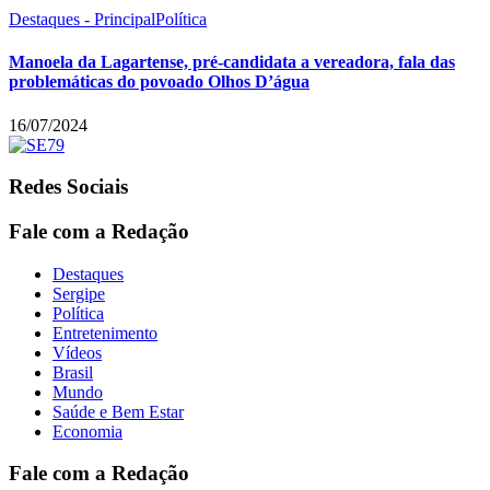
Destaques - Principal
Política
Manoela da Lagartense, pré-candidata a vereadora, fala das
problemáticas do povoado Olhos D’água
16/07/2024
Redes Sociais
Fale com a Redação
Destaques
Sergipe
Política
Entretenimento
Vídeos
Brasil
Mundo
Saúde e Bem Estar
Economia
Fale com a Redação