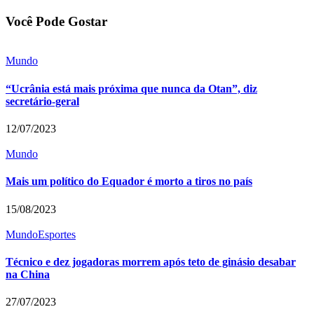
Você Pode Gostar
Mundo
“Ucrânia está mais próxima que nunca da Otan”, diz
secretário-geral
12/07/2023
Mundo
Mais um político do Equador é morto a tiros no país
15/08/2023
Mundo
Esportes
Técnico e dez jogadoras morrem após teto de ginásio desabar
na China
27/07/2023