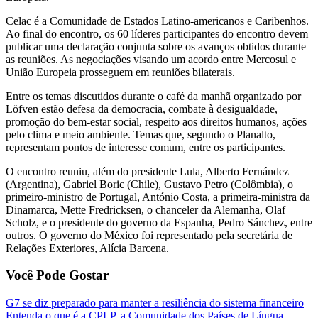
Celac é a Comunidade de Estados Latino-americanos e Caribenhos.
Ao final do encontro, os 60 líderes participantes do encontro devem
publicar uma declaração conjunta sobre os avanços obtidos durante
as reuniões. As negociações visando um acordo entre Mercosul e
União Europeia prosseguem em reuniões bilaterais.
Entre os temas discutidos durante o café da manhã organizado por
Löfven estão defesa da democracia, combate à desigualdade,
promoção do bem-estar social, respeito aos direitos humanos, ações
pelo clima e meio ambiente. Temas que, segundo o Planalto,
representam pontos de interesse comum, entre os participantes.
O encontro reuniu, além do presidente Lula, Alberto Fernández
(Argentina), Gabriel Boric (Chile), Gustavo Petro (Colômbia), o
primeiro-ministro de Portugal, António Costa, a primeira-ministra da
Dinamarca, Mette Fredricksen, o chanceler da Alemanha, Olaf
Scholz, e o presidente do governo da Espanha, Pedro Sánchez, entre
outros. O governo do México foi representado pela secretária de
Relações Exteriores, Alícia Barcena.
Você Pode Gostar
G7 se diz preparado para manter a resiliência do sistema financeiro
Entenda o que é a CPLP, a Comunidade dos Países de Língua