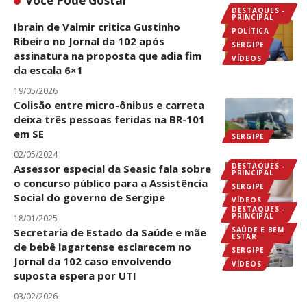
Você Pode Gostar
DESTAQUES -
PRINCIPAL
Ibrain de Valmir critica Gustinho
POLÍTICA
Ribeiro no Jornal da 102 após
SERGIPE
assinatura na proposta que adia fim
VÍDEOS
da escala 6×1
19/05/2026
Colisão entre micro-ônibus e carreta
deixa três pessoas feridas na BR-101
em SE
SERGIPE
02/05/2024
DESTAQUES -
Assessor especial da Seasic fala sobre
PRINCIPAL
o concurso público para a Assistência
SERGIPE
Social do governo de Sergipe
VÍDEOS
DESTAQUES -
PRINCIPAL
18/01/2025
SAÚDE E BEM
Secretaria de Estado da Saúde e mãe
ESTAR
de bebê lagartense esclarecem no
SERGIPE
Jornal da 102 caso envolvendo
VÍDEOS
suposta espera por UTI
03/02/2026