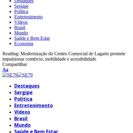
Destaques
Sergipe
Política
Entretenimento
Vídeos
Brasil
Mundo
Saúde e Bem Estar
Economia
Reading:
Modernização do Centro Comercial de Lagarto promete
impulsionar comércio, mobilidade e acessibilidade
Compartilhar
Font
Aa
Resizer
Destaques
Sergipe
Política
Entretenimento
Vídeos
Brasil
Mundo
Saúde e Bem Estar