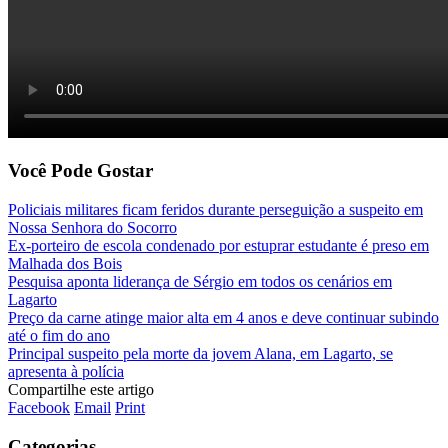
Você Pode Gostar
Policiais militares ficam feridos durante perseguição a suspeito em
Nossa Senhora do Socorro
Ex-porteiro de escola condenado por estuprar estudante é preso em
Malhada dos Bois
Pesquisa aponta liderança de Sérgio em todos os cenários em
Lagarto
Preço da carne atinge maior alta em 4 anos e deve continuar subindo
até o fim do ano
Principal suspeito pela morte da jovem Alana, em Lagarto, se
apresenta à polícia
Compartilhe este artigo
Facebook
Email
Print
Categorias