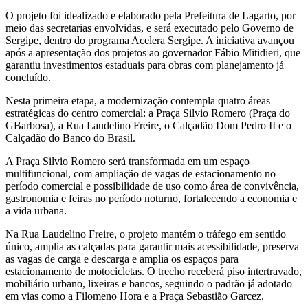
O projeto foi idealizado e elaborado pela Prefeitura de Lagarto, por
meio das secretarias envolvidas, e será executado pelo Governo de
Sergipe, dentro do programa Acelera Sergipe. A iniciativa avançou
após a apresentação dos projetos ao governador Fábio Mitidieri, que
garantiu investimentos estaduais para obras com planejamento já
concluído.
Nesta primeira etapa, a modernização contempla quatro áreas
estratégicas do centro comercial: a Praça Silvio Romero (Praça do
GBarbosa), a Rua Laudelino Freire, o Calçadão Dom Pedro II e o
Calçadão do Banco do Brasil.
A Praça Silvio Romero será transformada em um espaço
multifuncional, com ampliação de vagas de estacionamento no
período comercial e possibilidade de uso como área de convivência,
gastronomia e feiras no período noturno, fortalecendo a economia e
a vida urbana.
Na Rua Laudelino Freire, o projeto mantém o tráfego em sentido
único, amplia as calçadas para garantir mais acessibilidade, preserva
as vagas de carga e descarga e amplia os espaços para
estacionamento de motocicletas. O trecho receberá piso intertravado,
mobiliário urbano, lixeiras e bancos, seguindo o padrão já adotado
em vias como a Filomeno Hora e a Praça Sebastião Garcez.