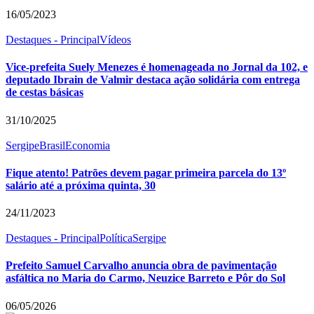
16/05/2023
Destaques - Principal
Vídeos
Vice-prefeita Suely Menezes é homenageada no Jornal da 102, e
deputado Ibrain de Valmir destaca ação solidária com entrega
de cestas básicas
31/10/2025
Sergipe
Brasil
Economia
Fique atento! Patrões devem pagar primeira parcela do 13º
salário até a próxima quinta, 30
24/11/2023
Destaques - Principal
Política
Sergipe
Prefeito Samuel Carvalho anuncia obra de pavimentação
asfáltica no Maria do Carmo, Neuzice Barreto e Pôr do Sol
06/05/2026