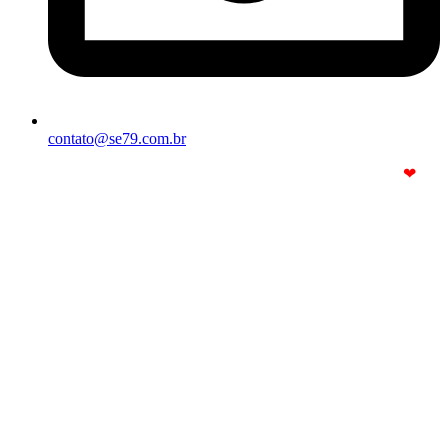
contato@se79.com.br
© Copyright 2025. Todos os Direitos Reservados – Feito com
❤
por
R2 Sites