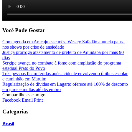
Você Pode Gostar
Com agenda em Aracaju este mês, Wesley Safadão anuncia pausa
nos shows por crise de ansiedade
Justiça prorroga afastamento de prefeito de Aquidabã por mais 90
dias
Sergipe avança no combate à fome com ampliação do programa
estadual Prato do Povo
Três pessoas ficam feridas após acidente envolvendo ônibus escolar
e caminhão em Maruim
Regularização de dívidas em Lagarto oferece até 100% de desconto
em juros e multas até dezembro
Compartilhe este artigo
Facebook
Email
Print
Categorias
Brasil