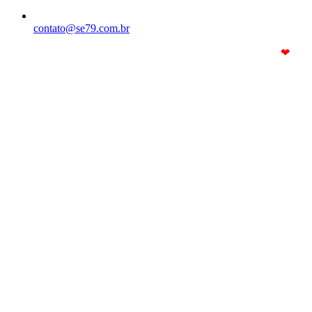
contato@se79.com.br
© Copyright 2025. Todos os Direitos Reservados – Feito com
❤
por
R2 Sites