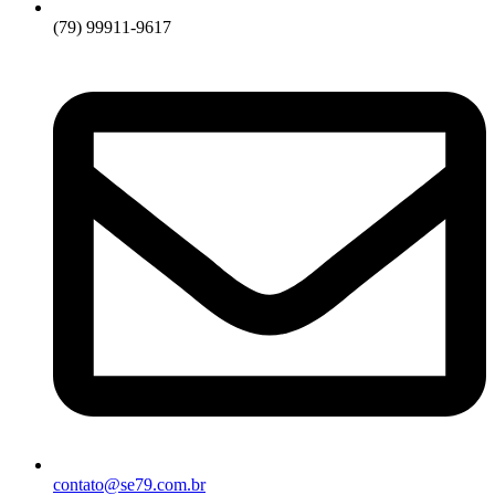
(79) 99911-9617
contato@se79.com.br