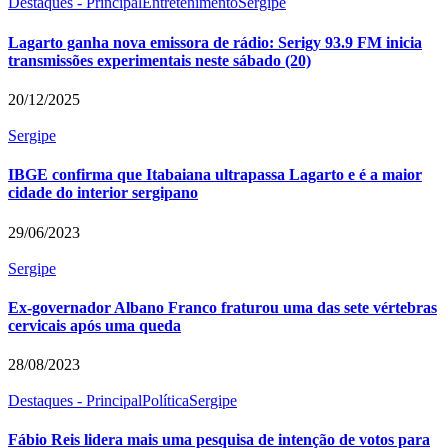
Destaques - Principal
Entretenimento
Sergipe
Lagarto ganha nova emissora de rádio: Serigy 93.9 FM inicia
transmissões experimentais neste sábado (20)
20/12/2025
Sergipe
IBGE confirma que Itabaiana ultrapassa Lagarto e é a maior
cidade do interior sergipano
29/06/2023
Sergipe
Ex-governador Albano Franco fraturou uma das sete vértebras
cervicais após uma queda
28/08/2023
Destaques - Principal
Política
Sergipe
Fábio Reis lidera mais uma pesquisa de intenção de votos para