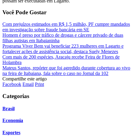
possam ser executadas em Lagarto.
Você Pode Gostar
Com prejuízos estimados em R$ 1,5 milhão, PF cumpre mandados
em investigação sobre fraude bancária em SE
Homem é preso por tráfico de drogas e cárcere privado de duas
filhas autistas em Itabaianinha
Programa Viver Bem vai beneficiar 223 mulheres em Lagarto e
fortalecer ações de assistência social, destaca Suely Menezes
Com mais de 200 espécies, Aracaju recebe Feira de Flores de
Holambra
Mateus Santos, repórter que foi agredido durante cobertura ao vivo
na feira de Itabaiana, fala sobre o caso no Jornal da 102
Compartilhe este artigo
Facebook
Email
Print
Categorias
Brasil
Economia
Esportes