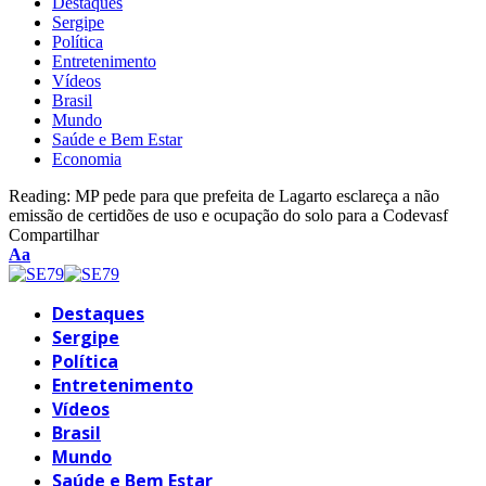
Destaques
Sergipe
Política
Entretenimento
Vídeos
Brasil
Mundo
Saúde e Bem Estar
Economia
Reading:
MP pede para que prefeita de Lagarto esclareça a não
emissão de certidões de uso e ocupação do solo para a Codevasf
Compartilhar
Font
Aa
Resizer
Destaques
Sergipe
Política
Entretenimento
Vídeos
Brasil
Mundo
Saúde e Bem Estar