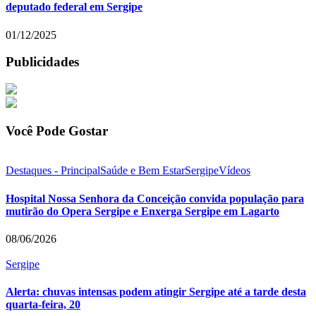
deputado federal em Sergipe
01/12/2025
Publicidades
Você Pode Gostar
Destaques - Principal
Saúde e Bem Estar
Sergipe
Vídeos
Hospital Nossa Senhora da Conceição convida população para
mutirão do Opera Sergipe e Enxerga Sergipe em Lagarto
08/06/2026
Sergipe
Alerta: chuvas intensas podem atingir Sergipe até a tarde desta
quarta-feira, 20