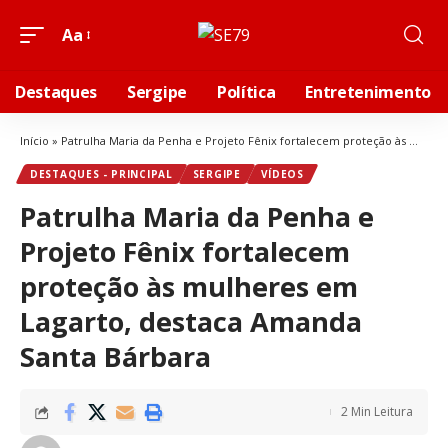
Aa
Destaques
Sergipe
Política
Entretenimento
Início
»
Patrulha Maria da Penha e Projeto Fênix fortalecem proteção às mulheres em Lagarto, destaca Amanda Santa Bárbara
DESTAQUES - PRINCIPAL
SERGIPE
VÍDEOS
Patrulha Maria da Penha e
Projeto Fênix fortalecem
proteção às mulheres em
Lagarto, destaca Amanda
Santa Bárbara
2 Min Leitura