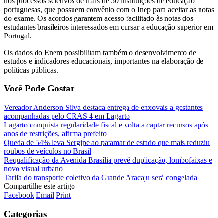
nos processos seletivos de mais de 50 instituições de educação
portuguesas, que possuem convênio com o Inep para aceitar as notas
do exame. Os acordos garantem acesso facilitado às notas dos
estudantes brasileiros interessados em cursar a educação superior em
Portugal.
Os dados do Enem possibilitam também o desenvolvimento de
estudos e indicadores educacionais, importantes na elaboração de
políticas públicas.
Você Pode Gostar
Vereador Anderson Silva destaca entrega de enxovais a gestantes
acompanhadas pelo CRAS 4 em Lagarto
Lagarto conquista regularidade fiscal e volta a captar recursos após
anos de restrições, afirma prefeito
Queda de 54% leva Sergipe ao patamar de estado que mais reduziu
roubos de veículos no Brasil
Requalificação da Avenida Brasília prevê duplicação, lombofaixas e
novo visual urbano
Tarifa do transporte coletivo da Grande Aracaju será congelada
Compartilhe este artigo
Facebook
Email
Print
Categorias