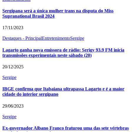
Sergipana será a única mulher trans na disputa do Miss
Supranational Brasil 2024
17/11/2023
Destaques - Principal
Entretenimento
Sergipe
Lagarto ganha nova emissora de rádio: Serigy 93.9 FM inicia
transmissões experimentais neste sábado (20)
20/12/2025
Sergipe
IBGE confirma que Itabaiana ultrapassa Lagarto e é a maior
cidade do interior sergipano
29/06/2023
Sergipe
Ex-governador Albano Franco fraturou uma das sete vértebras