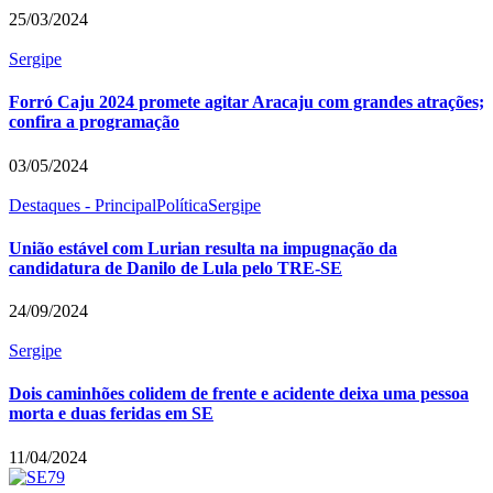
25/03/2024
Sergipe
Forró Caju 2024 promete agitar Aracaju com grandes atrações;
confira a programação
03/05/2024
Destaques - Principal
Política
Sergipe
União estável com Lurian resulta na impugnação da
candidatura de Danilo de Lula pelo TRE-SE
24/09/2024
Sergipe
Dois caminhões colidem de frente e acidente deixa uma pessoa
morta e duas feridas em SE
11/04/2024