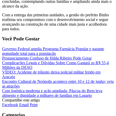
concluídas, contemplando outras famílias e ampliando ainda mais o
alcance da ação.
Com a entrega das primeiras unidades, a gestão do prefeito Binho
reafirma seu compromisso com o desenvolvimento social e segue
avançando na construção de uma cidade mais justa e acolhedora
para todos.
Você Pode Gostar
Governo Federal amplia Programa Farmácia Popular e garante
gratuidade total para a população
Pronunciamento Confuso de Hilda Ribeiro Pode Gerar
Complicações Legais e Dúvidas Sobre Como Gastará os R$ 55,4
Milhões da DESO
VÍDEO: Acidente de trânsito deixa policial militar ferido em
Aracaju
Encontro Cultural de Neópolis acontece entre 10 e 12 de junho; veja
as atrações
Com logística moderna e ação ampliada, Páscoa do Bem leva
alimento e dignidade a milhares de famílias em Lagarto
Compartilhe este artigo
Facebook
Email
Print
Categorias