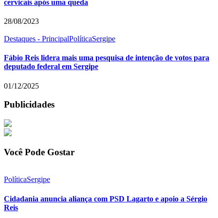
cervicais após uma queda
28/08/2023
Destaques - Principal
Política
Sergipe
Fábio Reis lidera mais uma pesquisa de intenção de votos para
deputado federal em Sergipe
01/12/2025
Publicidades
Você Pode Gostar
Política
Sergipe
Cidadania anuncia aliança com PSD Lagarto e apoio a Sérgio
Reis