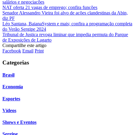
salários e negociações
NAT oferta 21 vagas de emprego; confira funções
Senador Alessandro Vieira foi alvo de ações clandestinas da Abin,
diz PF
Léo Santana, BaianaSystem e mais; confira a programação completa
do Verão Sergipe 2024
Tribunal de Justiça revoga liminar que impedia permuta do Parque
de Exposições de Lagarto
Compartilhe este artigo
Facebook
Email
Print
Categorias
Brasil
Economia
Esportes
Vídeos
Shows e Eventos
Sergipe