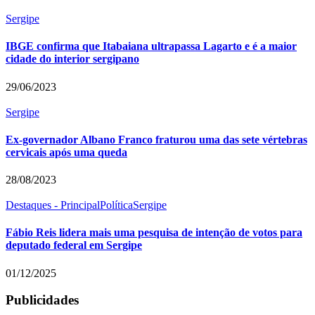
Sergipe
IBGE confirma que Itabaiana ultrapassa Lagarto e é a maior
cidade do interior sergipano
29/06/2023
Sergipe
Ex-governador Albano Franco fraturou uma das sete vértebras
cervicais após uma queda
28/08/2023
Destaques - Principal
Política
Sergipe
Fábio Reis lidera mais uma pesquisa de intenção de votos para
deputado federal em Sergipe
01/12/2025
Publicidades