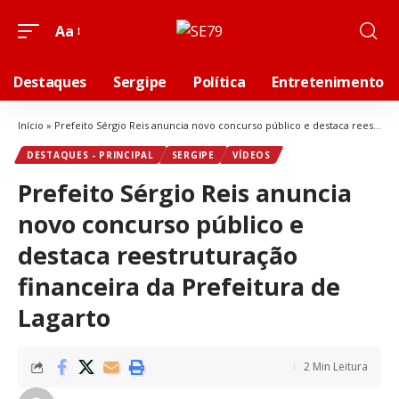
Aa
Destaques
Sergipe
Política
Entretenimento
Início
»
Prefeito Sérgio Reis anuncia novo concurso público e destaca reestruturação financeira da Prefeitura de Lagarto
DESTAQUES - PRINCIPAL
SERGIPE
VÍDEOS
Prefeito Sérgio Reis anuncia
novo concurso público e
destaca reestruturação
financeira da Prefeitura de
Lagarto
2 Min Leitura