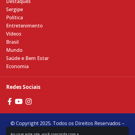
Destaques
Sergipe
Política
Entretenimento
Vídeos
Brasil
Mundo
Saúde e Bem Estar
Economia
Redes Sociais
© Copyright 2025. Todos os Direitos Reservados –
Feito com
❤
por
R2 Sites
Ao usar este site, você concorda com a