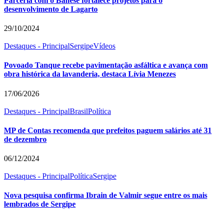
Parceria com o Banese fortalece projetos para o
desenvolvimento de Lagarto
29/10/2024
Destaques - Principal
Sergipe
Vídeos
Povoado Tanque recebe pavimentação asfáltica e avança com
obra histórica da lavanderia, destaca Lívia Menezes
17/06/2026
Destaques - Principal
Brasil
Política
MP de Contas recomenda que prefeitos paguem salários até 31
de dezembro
06/12/2024
Destaques - Principal
Política
Sergipe
Nova pesquisa confirma Ibrain de Valmir segue entre os mais
lembrados de Sergipe