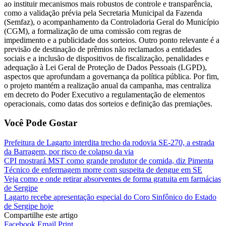
ao instituir mecanismos mais robustos de controle e transparência,
como a validação prévia pela Secretaria Municipal da Fazenda
(Semfaz), o acompanhamento da Controladoria Geral do Município
(CGM), a formalização de uma comissão com regras de
impedimento e a publicidade dos sorteios. Outro ponto relevante é a
previsão de destinação de prêmios não reclamados a entidades
sociais e a inclusão de dispositivos de fiscalização, penalidades e
adequação à Lei Geral de Proteção de Dados Pessoais (LGPD),
aspectos que aprofundam a governança da política pública. Por fim,
o projeto mantém a realização anual da campanha, mas centraliza
em decreto do Poder Executivo a regulamentação de elementos
operacionais, como datas dos sorteios e definição das premiações.
Você Pode Gostar
Prefeitura de Lagarto interdita trecho da rodovia SE-270, a estrada
da Barragem, por risco de colapso da via
CPI mostrará MST como grande produtor de comida, diz Pimenta
Técnico de enfermagem morre com suspeita de dengue em SE
Veja como e onde retirar absorventes de forma gratuita em farmácias
de Sergipe
Lagarto recebe apresentação especial do Coro Sinfônico do Estado
de Sergipe hoje
Compartilhe este artigo
Facebook
Email
Print