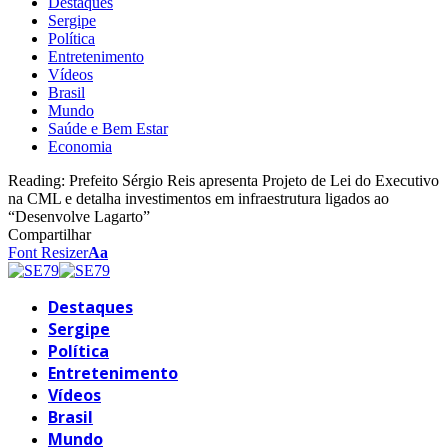
Destaques
Sergipe
Política
Entretenimento
Vídeos
Brasil
Mundo
Saúde e Bem Estar
Economia
Reading:
Prefeito Sérgio Reis apresenta Projeto de Lei do Executivo
na CML e detalha investimentos em infraestrutura ligados ao
“Desenvolve Lagarto”
Compartilhar
Font Resizer
Aa
Destaques
Sergipe
Política
Entretenimento
Vídeos
Brasil
Mundo