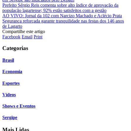
Prefeito Sérgio Reis comenta sobre alto índice de aprovação da
população lagartense; 92% estão satisfeitos com a gestão
AO VIVO: Jornal da 102 com Narcizo Machado e Aclécio Prata
Segurança reforçada garante tranquilidade nas festas dos 146 anos
de Lagarto
Compartilhe este artigo
Facebook
Email
Print
Categorias
Brasil
Economia
Esportes
Vídeos
Shows e Eventos
Sergipe
Mais Lidas