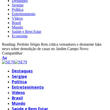
Destaques
Sergipe
Política
Entretenimento
Vídeos
Brasil
Mundo
Saúde e Bem Estar
Economia
Reading:
Prefeito Sérgio Reis critica vereadores e desmente fake
news sobre demolição de casas no Jardim Campo Novo
Compartilhar
Font
Aa
Resizer
Destaques
Sergipe
Política
Entretenimento
Vídeos
Brasil
Mundo
Saúde e Bem Estar