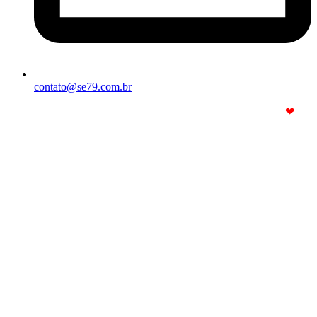
contato@se79.com.br
© Copyright 2025. Todos os Direitos Reservados – Feito com
❤
por
R2 Sites