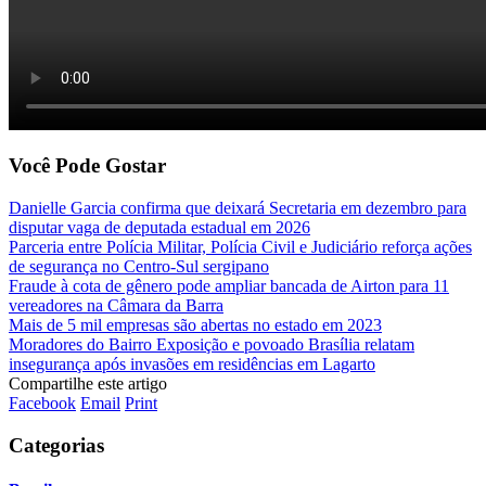
Você Pode Gostar
Danielle Garcia confirma que deixará Secretaria em dezembro para
disputar vaga de deputada estadual em 2026
Parceria entre Polícia Militar, Polícia Civil e Judiciário reforça ações
de segurança no Centro-Sul sergipano
Fraude à cota de gênero pode ampliar bancada de Airton para 11
vereadores na Câmara da Barra
Mais de 5 mil empresas são abertas no estado em 2023
Moradores do Bairro Exposição e povoado Brasília relatam
insegurança após invasões em residências em Lagarto
Compartilhe este artigo
Facebook
Email
Print
Categorias