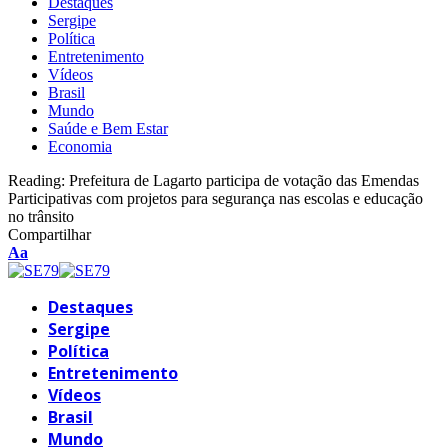
Destaques
Sergipe
Política
Entretenimento
Vídeos
Brasil
Mundo
Saúde e Bem Estar
Economia
Reading:
Prefeitura de Lagarto participa de votação das Emendas
Participativas com projetos para segurança nas escolas e educação
no trânsito
Compartilhar
Font
Aa
Resizer
Destaques
Sergipe
Política
Entretenimento
Vídeos
Brasil
Mundo