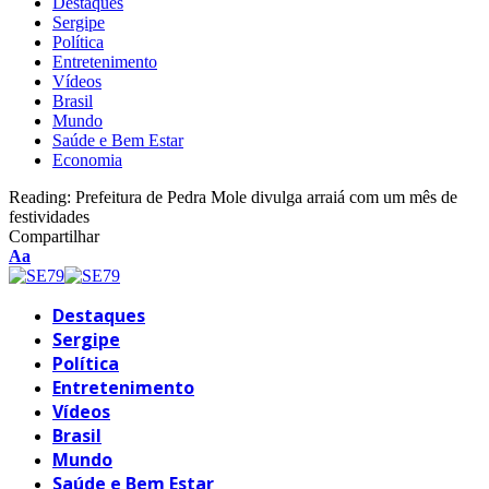
Destaques
Sergipe
Política
Entretenimento
Vídeos
Brasil
Mundo
Saúde e Bem Estar
Economia
Reading:
Prefeitura de Pedra Mole divulga arraiá com um mês de
festividades
Compartilhar
Font
Aa
Resizer
Destaques
Sergipe
Política
Entretenimento
Vídeos
Brasil
Mundo
Saúde e Bem Estar