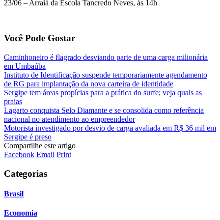
23/06 – Arraiá da Escola Tancredo Neves, às 14h
Você Pode Gostar
Caminhoneiro é flagrado desviando parte de uma carga milionária
em Umbaúba
Instituto de Identificação suspende temporariamente agendamento
de RG para implantação da nova carteira de identidade
Sergipe tem áreas propícias para a prática do surfe; veja quais as
praias
Lagarto conquista Selo Diamante e se consolida como referência
nacional no atendimento ao empreendedor
Motorista investigado por desvio de carga avaliada em R$ 36 mil em
Sergipe é preso
Compartilhe este artigo
Facebook
Email
Print
Categorias
Brasil
Economia