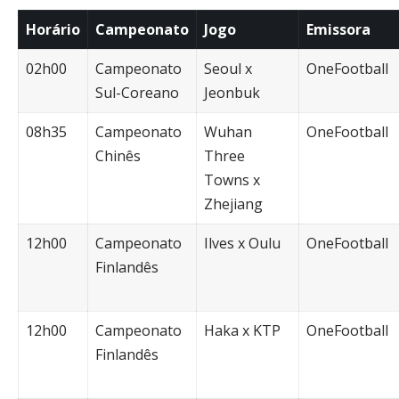
Horário
Campeonato
Jogo
Emissora
02h00
Campeonato
Seoul x
OneFootball
Sul-Coreano
Jeonbuk
08h35
Campeonato
Wuhan
OneFootball
Chinês
Three
Towns x
Zhejiang
12h00
Campeonato
Ilves x Oulu
OneFootball
Finlandês
12h00
Campeonato
Haka x KTP
OneFootball
Finlandês