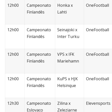
12h00
Campeonato
Honka x
OneFootball
Finlandês
Lahti
12h00
Campeonato
Seinajoki x
OneFootball
Finlandês
Inter Turku
12h00
Campeonato
VPS x IFK
OneFootball
Finlandês
Mariehamn
12h00
Campeonato
KuPS x HJK
OneFootball
Finlandês
Helsinque
12h30
Campeonato
Zilina x
Elevensports
Eslovaco
Zeleziarne