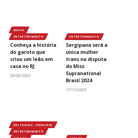
BRASIL
ENTRETENIMENTO
ENTRETENIMENTO
Conheça a história
Sergipana será a
do garoto que
única mulher
criou um leão em
trans na disputa
casa no RJ
do Miss
Supranational
03/05/2023
Brasil 2024
17/11/2023
DESTAQUES - PRINCIPAL
ENTRETENIMENTO