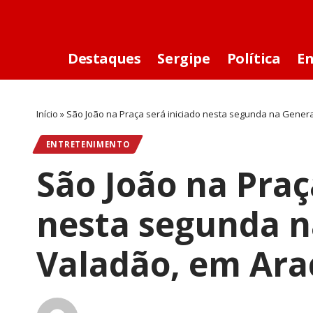
Destaques
Sergipe
Política
E
Início
»
São João na Praça será iniciado nesta segunda na Genera
ENTRETENIMENTO
São João na Praç
nesta segunda n
Valadão, em Ara