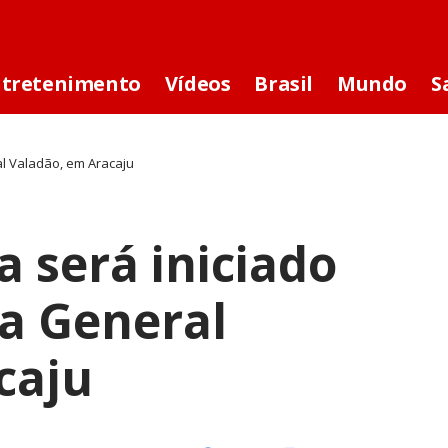
ntretenimento
Vídeos
Brasil
Mundo
S
l Valadão, em Aracaju
a será iniciado
a General
caju