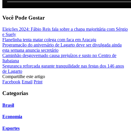
Você Pode Gostar
Eleições 2024: Fábio Reis fala sobre a chapa majoritária com Sérgio
e Suely
Flanelinha tenta matar colega com faca em Aracaju
Programação do aniversário de Lagarto deve ser divulgada ainda
esta semana anuncia secretário
Caminhão desgovernado causa prejuízos e susto no Centro de
Itabaiana
Segurança reforçada garante tranquilidade nas festas dos 146 anos
de Lagarto
Compartilhe este artigo
Facebook
Email
Print
Categorias
Brasil
Economia
Esportes