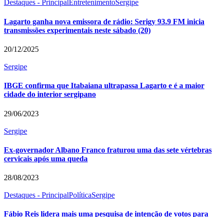
Destaques - Principal
Entretenimento
Sergipe
Lagarto ganha nova emissora de rádio: Serigy 93.9 FM inicia
transmissões experimentais neste sábado (20)
20/12/2025
Sergipe
IBGE confirma que Itabaiana ultrapassa Lagarto e é a maior
cidade do interior sergipano
29/06/2023
Sergipe
Ex-governador Albano Franco fraturou uma das sete vértebras
cervicais após uma queda
28/08/2023
Destaques - Principal
Política
Sergipe
Fábio Reis lidera mais uma pesquisa de intenção de votos para