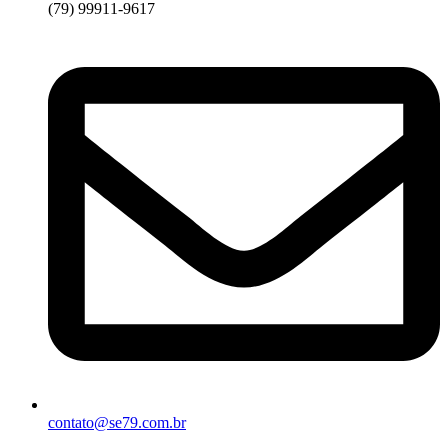
(79) 99911-9617
contato@se79.com.br